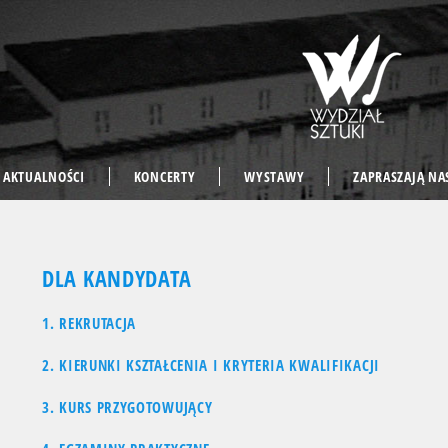
AKTUALNOŚCI
KONCERTY
WYSTAWY
ZAPRASZAJĄ NA
DLA KANDYDATA
1. REKRUTACJA
2. KIERUNKI KSZTAŁCENIA I KRYTERIA KWALIFIKACJI
3. KURS PRZYGOTOWUJĄCY