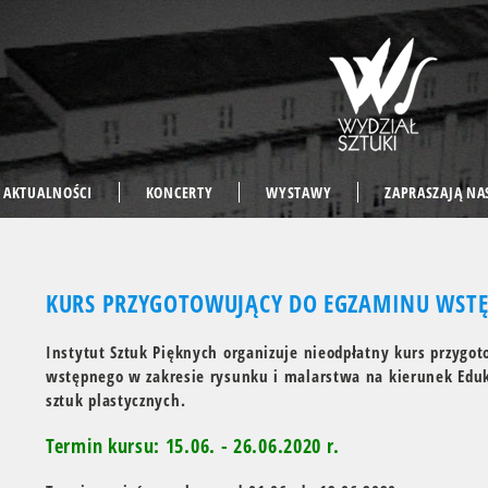
AKTUALNOŚCI
KONCERTY
WYSTAWY
ZAPRASZAJĄ NA
KURS PRZYGOTOWUJĄCY DO EGZAMINU WST
Instytut Sztuk Pięknych
organizuje
nieodpłatny kurs przygo
wstępnego
w zakresie rysunku i malarstwa na kierunek Eduk
sztuk plastycznych.
Termin kursu: 15.06. - 26.06.2020 r.