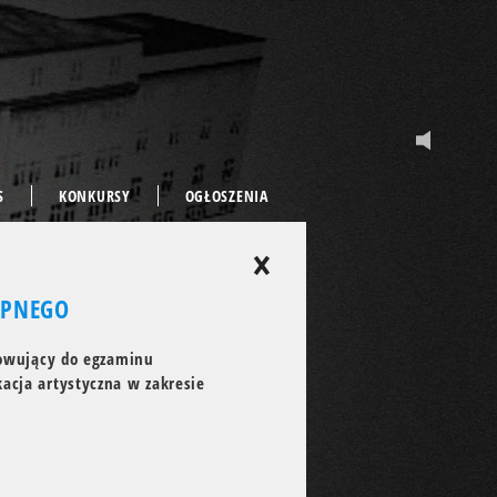
S
KONKURSY
OGŁOSZENIA
×
ĘPNEGO
towujący do egzaminu
acja artystyczna w zakresie