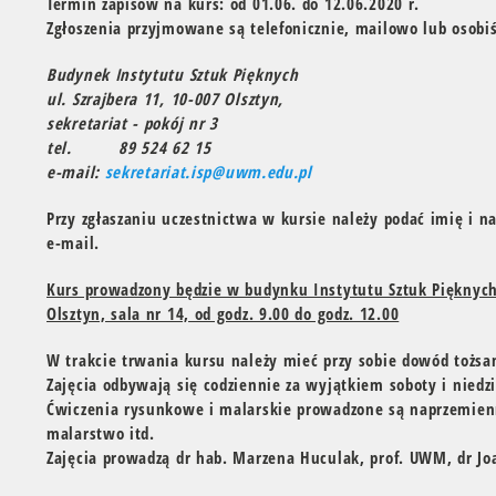
Termin zapisów na kurs: od 01.06. do 12.06.2020 r.
Zgłoszenia przyjmowane są telefonicznie, mailowo lub osobiś
Budynek Instytutu Sztuk Pięknych
ul. Szrajbera 11, 10-007 Olsztyn,
sekretariat - pokój nr 3
tel. 89 524 62 15
e-mail:
sekretariat.isp@uwm.edu.pl
Przy zgłaszaniu uczestnictwa w kursie należy podać imię i n
e-mail.
Kurs prowadzony będzie w budynku Instytutu Sztuk Pięknych,
Olsztyn, sala nr 14, od godz. 9.00 do godz. 12.00
W trakcie trwania kursu należy mieć przy sobie dowód tożsa
Zajęcia odbywają się codziennie za wyjątkiem soboty i niedzi
Ćwiczenia rysunkowe i malarskie prowadzone są naprzemienn
malarstwo itd.
Zajęcia prowadzą dr hab. Marzena Huculak, prof. UWM, dr J