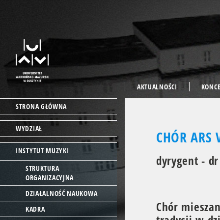
AKTUALNOŚCI
KONC
STRONA GŁÓWNA
WYDZIAŁ
CHÓR ARS 
INSTYTUT MUZYKI
dyrygent - d
STRUKTURA
ORGANIZACYJNA
DZIAŁALNOŚĆ NAUKOWA
Chór miesza
KADRA