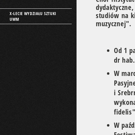
dydaktyczne,
X-LECIE WYDZIAŁU SZTUKI
studiów na k
UWM
muzycznej".
Od 1 p
dr hab
W marc
Pasyjn
i Srebr
wykona
fidelis"
W paźd
Festiw