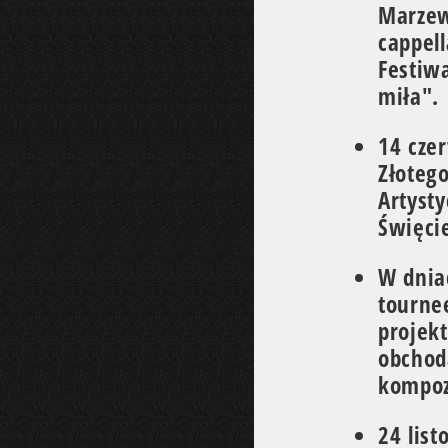
Marze
cappell
Festiw
miła".
14 cze
Złoteg
Artyst
Święci
W dni
tourne
projek
obchod
kompoz
24 lis