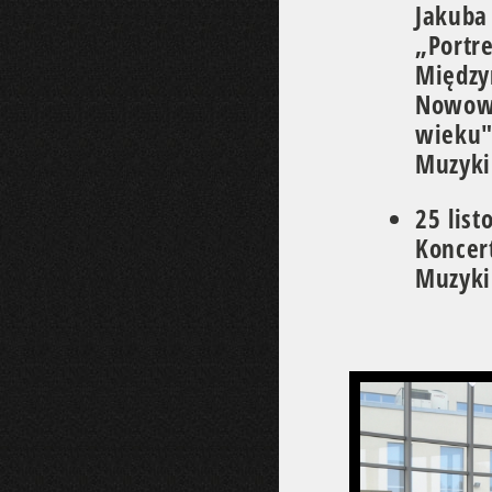
Jakuba 
„Portr
Między
Nowowi
wieku"
Muzyk
25 list
Koncert
Muzyk