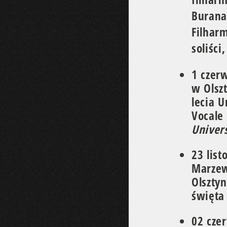
Burana
Filhar
soliści
1 czer
w Olszt
lecia 
Vocale
Univers
23 lis
Marze
Olsztyn
święta
02 cze