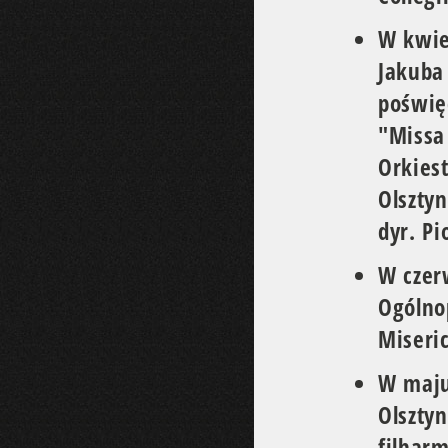
W kwie
Jakuba
poświę
"Missa
Orkies
Olsztyn
dyr. P
W czer
Ogólno
Miseri
W maju
Olszty
filhar