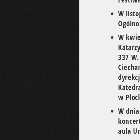
W listo
Ogólno
W kwie
Katarz
337 W.
Ciecha
dyrekc
Katedr
w Płoc
W dnia
koncer
aula U