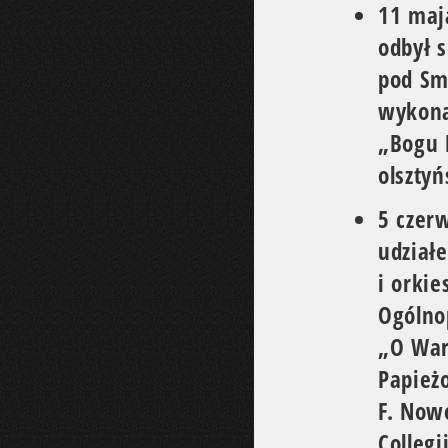
11 maj
odbył s
pod Sm
wykona
„Bogu 
olsztyń
5 czer
udział
i orkie
Ogólno
„O War
Papież
F. Now
Collegi