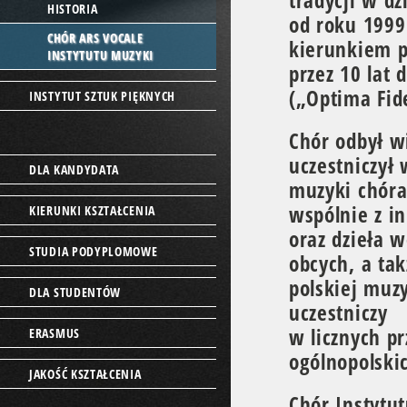
tradycji w d
HISTORIA
od roku 1999
CHÓR ARS VOCALE
kierunkiem p
INSTYTUTU MUZYKI
przez 10 lat 
(„Optima Fid
INSTYTUT SZTUK PIĘKNYCH
Chór odbył w
uczestniczył
DLA KANDYDATA
muzyki chóra
wspólnie z i
KIERUNKI KSZTAŁCENIA
oraz dzieła 
STUDIA PODYPLOMOWE
obcych, a ta
polskiej muz
DLA STUDENTÓW
uczestniczy
w licznych p
ERASMUS
ogólnopolski
JAKOŚĆ KSZTAŁCENIA
Chór Instytu