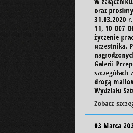
w załączniku
oraz prosimy
31.03.2020 r.
11, 10-007 O
życzenie pra
uczestnika. 
nagrodzonych
Galerii Prze
szczegółach
drogą mailow
Wydziału Szt
Zobacz szcze
03 Marca 20