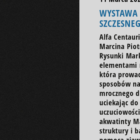
WYSTAWA 
SZCZESNE
Alfa Centaur
Marcina Piot
Rysunki Mark
elementami m
która prowad
sposobów na
mrocznego dr
uciekając do
uczuciowości
akwatinty Ma
struktury i