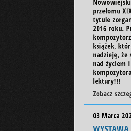
Nowowiejski
przełomu XI
tytule zorga
2016 roku. P
kompozytorze
książek, któ
nadzieję, że
nad życiem i
kompozytora
lektury!!!
Zobacz szcze
03 Marca 20
WYSTAWA 