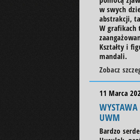
pomocą zjawi
w swych dzie
abstrakcji, 
W grafikach 
zaangażowan
Kształty i f
mandali.
Zobacz szcze
11 Marca 20
WYSTAWA 
UWM
Bardzo serd