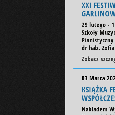
XXI FESTI
GARLINOW
29 lutego - 
Szkoły Muzyc
Pianistyczny
dr hab. Zofia
Zobacz szcze
03 Marca 20
KSIĄŻKA F
WSPÓŁCZE
Nakładem Wy