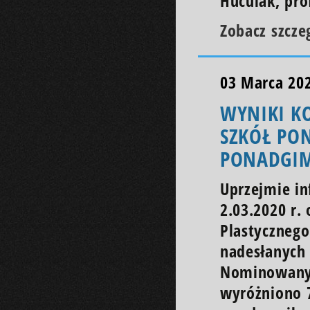
Huculak, pro
Zobacz szcze
03 Marca 20
WYNIKI K
SZKÓŁ PO
PONADGI
Uprzejmie in
2.03.2020 r.
Plastycznego
nadesłanych 
Nominowanyc
wyróżniono 7