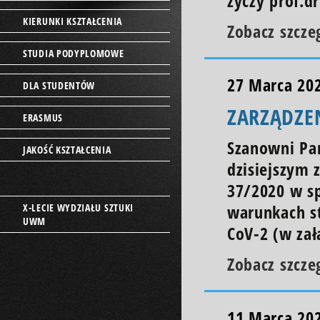
życzy prof.d
KIERUNKI KSZTAŁCENIA
Zobacz szcze
STUDIA PODYPLOMOWE
27 Marca 20
DLA STUDENTÓW
ZARZĄDZEN
ERASMUS
Szanowni Pa
JAKOŚĆ KSZTAŁCENIA
dzisiejszym 
37/2020 w s
X-LECIE WYDZIAŁU SZTUKI
warunkach s
UWM
CoV-2 (w zał
Zobacz szcze
11 Marca 20