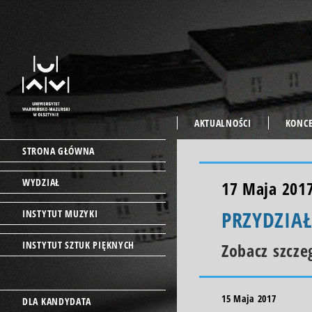
AKTUALNOŚCI
KONC
STRONA GŁÓWNA
WYDZIAŁ
17 Maja 201
PRZYDZIA
INSTYTUT MUZYKI
INSTYTUT SZTUK PIĘKNYCH
Zobacz szcze
15 Maja 2017
DLA KANDYDATA