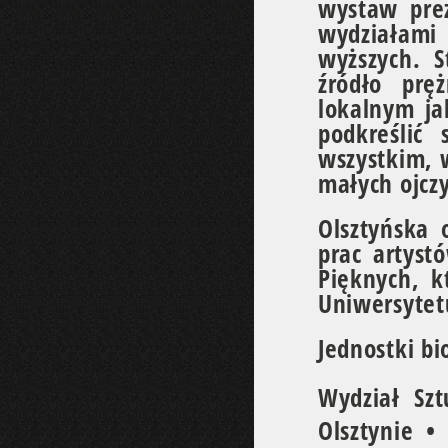
wystaw prez
wydziałami
wyższych. 
źródło prę
lokalnym ja
podkreślić
wszystkim, w
małych ojcz
Olsztyńska 
prac artyst
Pięknych, k
Uniwersytet
Jednostki bi
Wydział Sz
Olsztynie •