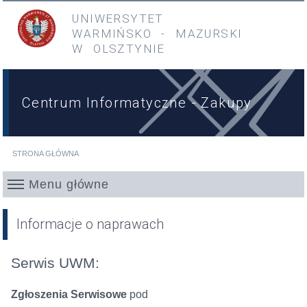
Przejdź do treści
Przejdź do menu głównego
UNIWERSYTET
WARMIŃSKO
-
MAZURSKI
W OLSZTYNIE
Centrum Informatyczne - Zakupy
STRONA GŁÓWNA
Jesteś tutaj
Menu główne
Informacje o naprawach
Serwis UWM:
Zgłoszenia Serwisowe
pod