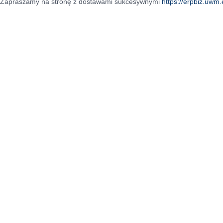
Zapraszamy na stronę z dostawami sukcesywnymi
https://erpbiz.uwm.