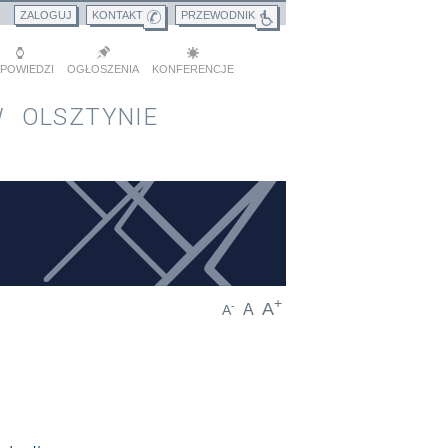
ZALOGUJ
KONTAKT
PRZEWODNIK
POWIEDZI
OGŁOSZENIA
KONFERENCJE
 OLSZTYNIE
+
A
-
A
A