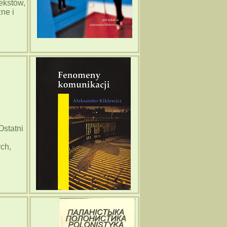
ekstów,
ne i
Ostatni
ych,