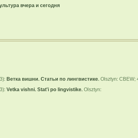
ультура вчера и сегодня
3):
Ветка вишни. Статьи по лингвистике
.
Olsztyn: CBEW; 
3):
Vetka vishni. Stat'i po lingvistike.
Olsztyn: