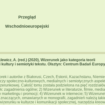
Przegląd
Wschodnioeuropejski
ewicz, A. (red.) (2020), Wizerunek jako kategoria teorii
i kultury i semiotyki tekstu. Olsztyn: Centrum Badań Europ
rek i autorów z Białorusi, Czech, Estonii, Kazachstanu, Niemie
otyczy społeczno-kulturowych, medialnych i semiotycznych aspek
izerunkowej. Całość tomu została podzielona na pięć rozdziałó
: zagadnienia ogólne; 2) Wizerunek w literaturze, filmie, medi
marketingu i promocji; 4) Wizerunek w internecie; 5) Wizerune
 znaczących, omawianych w monografii, zagadnień należą takie
e wizerunku w kulturze i komunikacji społecznej, narzędzia kreo