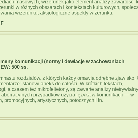
 mediach masowych, wizerunek jako element analizy zawartości t
erunki w różnych obszarach i kontekstach kulturowych, społecz
ywania wizerunku, aksjologiczne aspekty wizerunku.
DF
enomeny komunikacji (normy i dewiacje w zachowaniach
BEW; 500 ss.
emnastu rozdziałów, z których każdy omawia odrębne zjawisko. 
omentarze” stanowi aneks do całości. W krótkich tekstach,
i, a czasem też mikrofelietony, są zawarte analizy nietrywialn
 aberracyjnych przypadków użycia języka w komunikacji — w
, promocyjnych, artystycznych, potocznych i in.