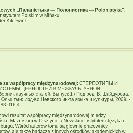
ukowych „Паланістыка — Полонистика — Polonistyka”
,
nstytutem Polskim w Mińsku
der Kiklewicz
ce ze współpracy międzynarodowej:
СТЕРЕОТИПЫ И
ИСТЕМЫ ЦЕННОСТЕЙ В МЕЖКУЛЬТУРНОЙ
ик научных статей, Выпуск 1 / Под ред. В. Шайдурова,
- Ольштын: Изд-во Невского ин-та языка и культуры, 2009. -
583-016-4.
nowi rezultat współpracy międzynarodowej między
sko-Mazurskim w Olsztynie a Newskim Instytutem Języka i
sburgu. Wśród autorów tomu są głównie pracownicy
tetów, ale także badacze z innych ośrodków akademickich w