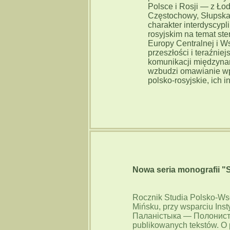
Polsce i Rosji — z Łodz
Częstochowy, Słupska
charakter interdyscypl
rosyjskim na temat st
Europy Centralnej i Ws
przeszłości i teraźniej
komunikacji międzynar
wzbudzi omawianie wp
polsko-rosyjskie, ich i
Nowa seria monografii "
Rocznik Studia Polsko-Ws
Mińsku, przy wsparciu Inst
Паланістыка — Полонистик
publikowanych tekstów. O p