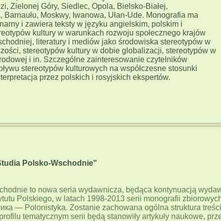
i, Zielonej Góry, Siedlec, Opola, Bielsko-Białej,
, Barnaułu, Moskwy, Iwanowa, Ułan-Ude. Monografia ma
inarny i zawiera teksty w języku angielskim, polskim i
ereotypów kultury w warunkach rozwoju społecznego krajów
chodniej, literatury i mediów jako środowiska stereotypów w
szości, stereotypów kultury w dobie globalizacji, stereotypów w
odowej i in. Szczególne zainteresowanie czytelników
ływu stereotypów kulturowych na współczesne stosunki
nterpretacja przez polskich i rosyjskich ekspertów.
Studia Polsko-Wschodnie"
chodnie to nowa seria wydawnicza, będąca kontynuacją wyda
ytutu Polskiego, w latach 1998-2013 serii monografii zbiorowych
а — Polonistyka. Zostanie zachowana ogólna struktura treśc
rofilu tematycznym serii będą stanowiły artykuły naukowe, prz