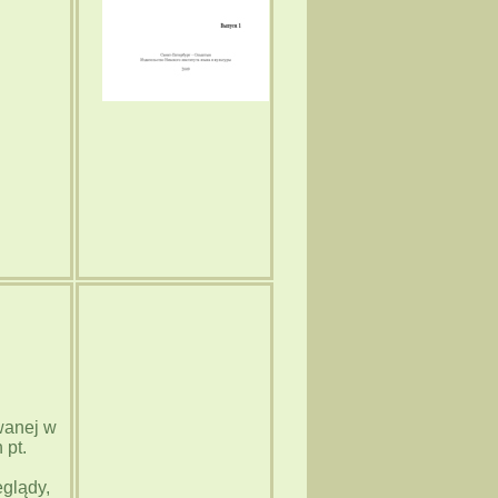
wanej w
 pt.
i
eglądy,