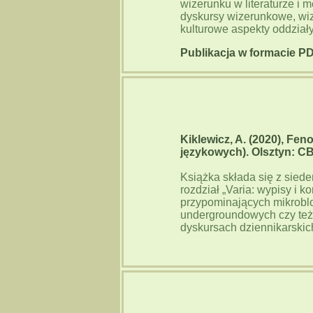
wizerunku w literaturze i
dyskursy wizerunkowe, wiz
kulturowe aspekty oddział
Publikacja w formacie P
Kiklewicz, A. (2020), F
językowych). Olsztyn: C
Książka składa się z sied
rozdział „Varia: wypisy i k
przypominających mikroblog
undergroundowych czy też
dyskursach dziennikarskich