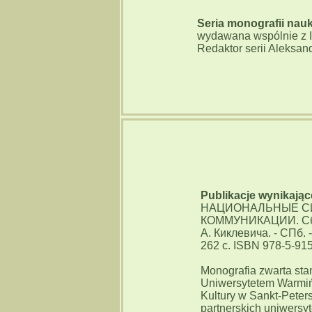
Seria monografii na
wydawana wspólnie z I
Redaktor serii Aleksan
Publikacje wynikają
НАЦИОНАЛЬНЫЕ С
КОММУНИКАЦИИ. Сборн
А. Киклевича. - СПб. 
262 с. ISBN 978-5-91
Monografia zwarta sta
Uniwersytetem Warmiń
Kultury w Sankt-Peter
partnerskich uniwersy