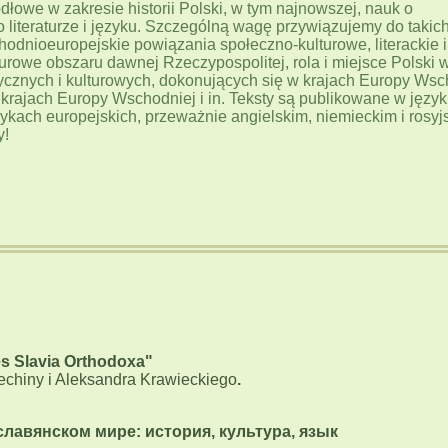
ódłowe w zakresie historii Polski, w tym najnowszej, nauk o
 o literaturze i języku. Szczególną wagę przywiązujemy do takic
hodnioeuropejskie powiązania społeczno-kulturowe, literackie i
urowe obszaru dawnej Rzeczypospolitej, rola i miejsce Polski 
ycznych i kulturowych, dokonujących się w krajach Europy Wsc
w krajach Europy Wschodniej i in. Teksty są publikowane w języ
zykach europejskich, przeważnie angielskim, niemieckim i rosyj
y!
s Slavia Orthodoxa"
echiny i Aleksandra Krawieckiego
.
славянском мире: история, культура, язык