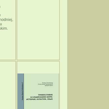
h
w
hodniej,
ku
skim.