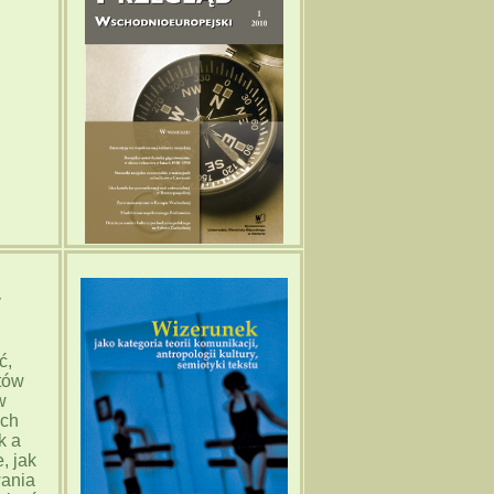
y
ć,
tów
w
ach
k a
, jak
wania