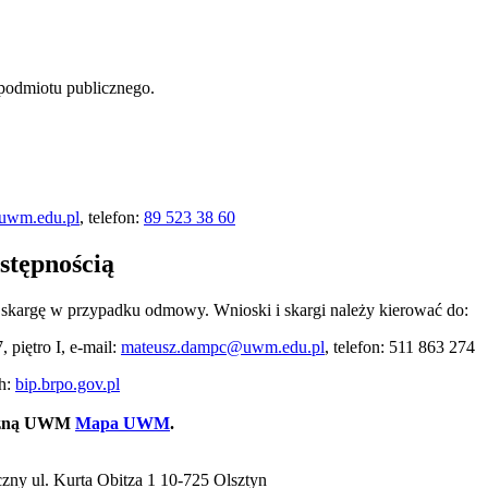
 podmiotu publicznego.
@uwm.edu.pl
, telefon:
89 523 38 60
stępnością
 skargę w przypadku odmowy. Wnioski i skargi należy kierować do:
piętro I, e-mail:
mateusz.dampc@uwm.edu.pl
, telefon: 511 863 274
h:
bip.brpo.gov.pl
niczną UWM
Mapa UWM
.
ny ul. Kurta Obitza 1 10-725 Olsztyn