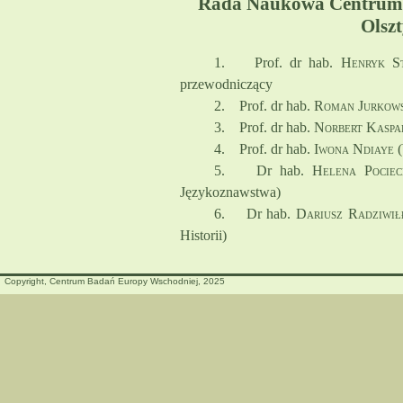
Rada Naukowa Centrum
Olsz
1.
Prof. dr hab.
Henryk St
przewodniczący
2.
Prof. dr hab.
Roman Jurkows
3.
Prof. dr hab.
Norbert Kaspa
4.
Prof. dr hab.
Iwona Ndiaye
(
5.
Dr hab.
Helena Pociec
Językoznawstwa)
6.
Dr hab.
Dariusz Radziwił
Historii)
Copyright, Centrum Badań Europy Wschodniej, 2025