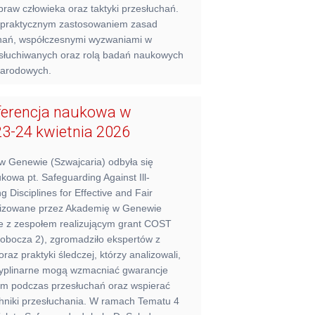
raw człowieka oraz taktyki przesłuchań.
d praktycznym zastosowaniem zasad
hań, współczesnymi wyzwaniami w
esłuchiwanych oraz rolą badań naukowych
narodowych.
erencja naukowa w
23-24 kwietnia 2026
 w Genewie (Szwajcaria) odbyła się
owa pt. Safeguarding Against Ill-
g Disciplines for Effective and Fair
anizowane przez Akademię w Genewie
e z zespołem realizującym grant COST
bocza 2), zgromadziło ekspertów z
raz praktyki śledczej, którzy analizowali,
scyplinarne mogą wzmacniać gwarancje
em podczas przesłuchań oraz wspierać
hniki przesłuchania. W ramach Tematu 4