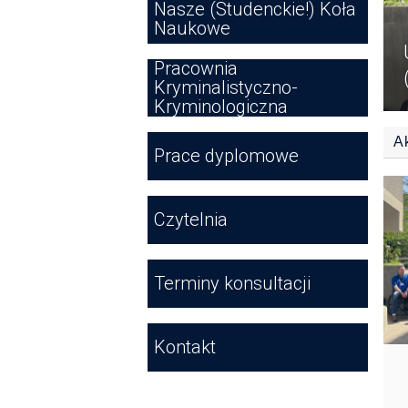
Nasze (Studenckie!) Koła
Naukowe
Pracownia
Kryminalistyczno-
Kryminologiczna
A
Prace dyplomowe
Czytelnia
Terminy konsultacji
Kontakt