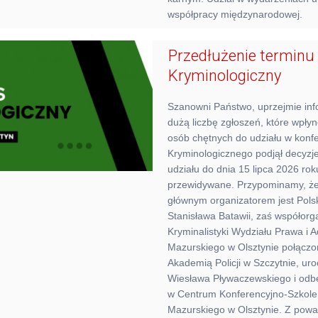
współpracy międzynarodowej.
Przedłużenie terminu
Kryminologiczny
Szanowni Państwo, uprzejmie inf
dużą liczbę zgłoszeń, które wpłyn
osób chętnych do udziału w konfe
Kryminologicznego podjął decyzje 
udziału do dnia 15 lipca 2026 rok
przewidywane. Przypominamy, że 
głównym organizatorem jest Polsk
Stanisława Batawii, zaś współorg
Kryminalistyki Wydziału Prawa i 
Mazurskiego w Olsztynie połączo
Akademią Policji w Szczytnie, ur
Wiesława Pływaczewskiego i odbę
w Centrum Konferencyjno-Szkol
Mazurskiego w Olsztynie. Z pow