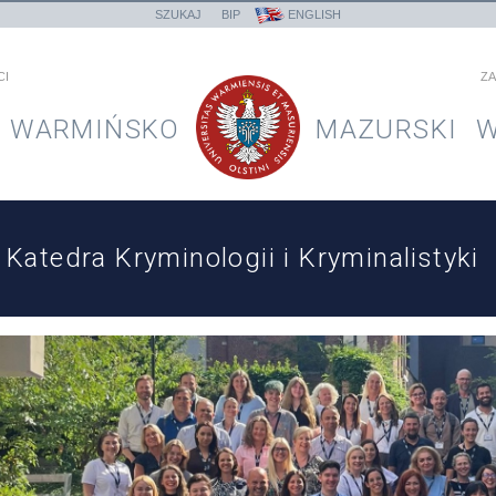
SZUKAJ
BIP
ENGLISH
CI
ZA
WARMIŃSKO
MAZURSKI
W
Katedra Kryminologii i Kryminalistyki
yróżnione