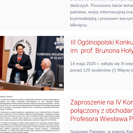
śledczych. Poruszono także tema
państwa, wojny informacyjnej or
kryminalistyką i procesem karnym
kliknięciu
III Ogólnopolski Konk
im. prof. Brunona Hoły
14 maja 2025 r. odbyła się III ed
ponad 120 studentów (!) Więcej in
Zaproszenie na IV Ko
połączony z obchodam
Profesora Wiesława 
Szanowni Państwo, w imieniu Kate