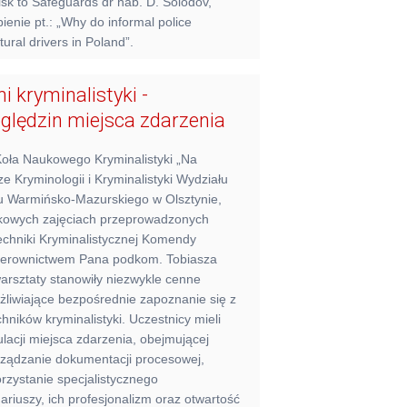
isk to Safeguards dr hab. D. Solodov,
enie pt.: „Why do informal police
tural drivers in Poland”.
i kryminalistyki -
ględzin miejsca zdarzenia
Koła Naukowego Kryminalistyki „Na
ze Kryminologii i Kryminalistyki Wydziału
tu Warmińsko-Mazurskiego w Olsztynie,
ątkowych zajęciach przeprowadzonych
echniki Kryminalistycznej Komendy
d kierownictwem Pana podkom. Tobiasza
rsztaty stanowiły niezwykle cenne
liwiające bezpośrednie zapoznanie się z
ników kryminalistyki. Uczestnicy mieli
lacji miejsca zdarzenia, obejmującej
rządzanie dokumentacji procesowej,
rzystanie specjalistycznego
riuszy, ich profesjonalizm oraz otwartość