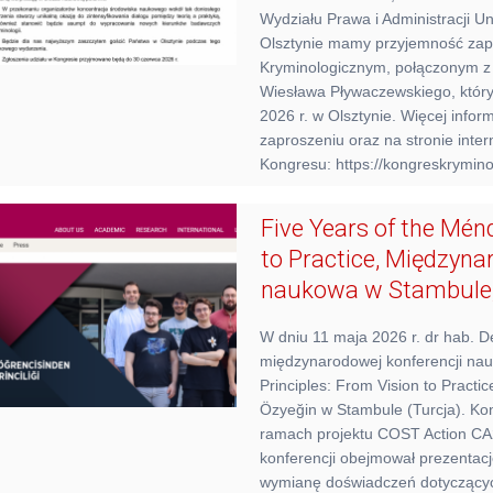
Wydziału Prawa i Administracji 
Olsztynie mamy przyjemność zapr
Kryminologicznym, połączonym z 
Wiesława Pływaczewskiego, który
2026 r. w Olsztynie. Więcej info
zaproszeniu oraz na stronie inte
Kongresu: https://kongreskrymin
Five Years of the Mén
to Practice, Międzyn
naukowa w Stambule,
W dniu 11 maja 2026 r. dr hab. D
międzynarodowej konferencji nau
Principles: From Vision to Practic
Özyeğin w Stambule (Turcja). Ko
ramach projektu COST Action C
konferencji obejmował prezentac
wymianę doświadczeń dotyczący