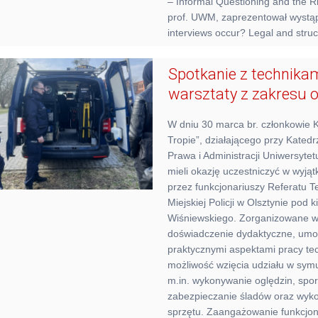
– Informal Questioning and the R
prof. UWM, zaprezentował wystąpi
interviews occur? Legal and struc
Spotkanie z technikam
warsztaty z zakresu o
W dniu 30 marca br. członkowie 
Tropie”, działającego przy Katedr
Prawa i Administracji Uniwersyte
mieli okazję uczestniczyć w wyj
przez funkcjonariuszy Referatu T
Miejskiej Policji w Olsztynie po
Wiśniewskiego. Zorganizowane wa
doświadczenie dydaktyczne, umoż
praktycznymi aspektami pracy tech
możliwość wzięcia udziału w symu
m.in. wykonywanie oględzin, spo
zabezpieczanie śladów oraz wyko
sprzętu. Zaangażowanie funkcjona