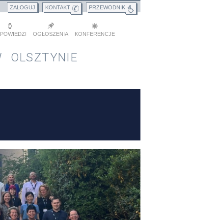
ZALOGUJ
KONTAKT
PRZEWODNIK
POWIEDZI
OGŁOSZENIA
KONFERENCJE
 OLSZTYNIE