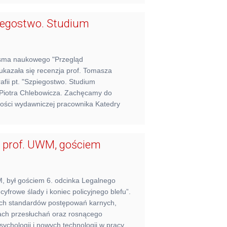
piegostwo. Studium
sma naukowego "Przegląd
kazała się recenzja prof. Tomasza
fii pt. "Szpiegostwo. Studium
. Piotra Chlebowicza. Zachęcamy do
owości wydawniczej pracownika Katedry
, prof. UWM, gościem
M, był gościem 6. odcinka Legalnego
cyfrowe ślady i koniec policyjnego blefu”.
ch standardów postępowań karnych,
ch przesłuchań oraz rosnącego
ychologii i nowych technologii w pracy