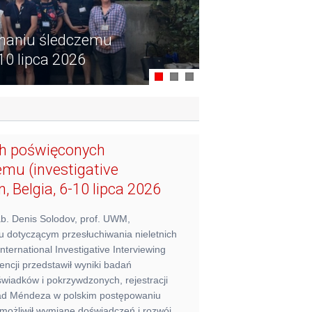
chaniu śledczemu
-10 lipca 2026
ch poświęconych
mu (investigative
, Belgia, 6-10 lipca 2026
ab. Denis Solodov, prof. UWM,
u dotyczącym przesłuchiwania nieletnich
nternational Investigative Interviewing
ncji przedstawił wyniki badań
wiadków i pokrzywdzonych, rejestracji
ad Méndeza w polskim postępowaniu
możliwił wymianę doświadczeń i rozwój