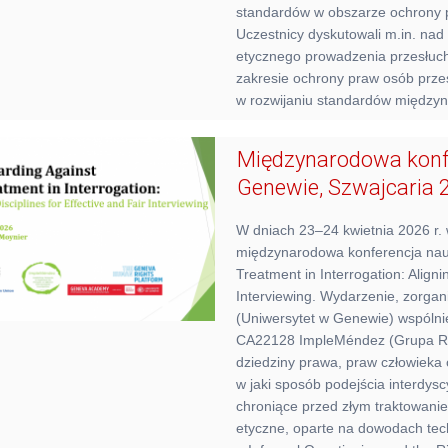
standardów w obszarze ochrony p
Uczestnicy dyskutowali m.in. na
etycznego prowadzenia przesłuc
zakresie ochrony praw osób prz
w rozwijaniu standardów między
Międzynarodowa konf
Genewie, Szwajcaria 
W dniach 23–24 kwietnia 2026 r.
międzynarodowa konferencja nauk
Treatment in Interrogation: Alignin
Interviewing. Wydarzenie, zorg
(Uniwersytet w Genewie) wspólni
CA22128 ImpleMéndez (Grupa Ro
dziedziny prawa, praw człowieka o
w jaki sposób podejścia interdy
chroniące przed złym traktowani
etyczne, oparte na dowodach tec