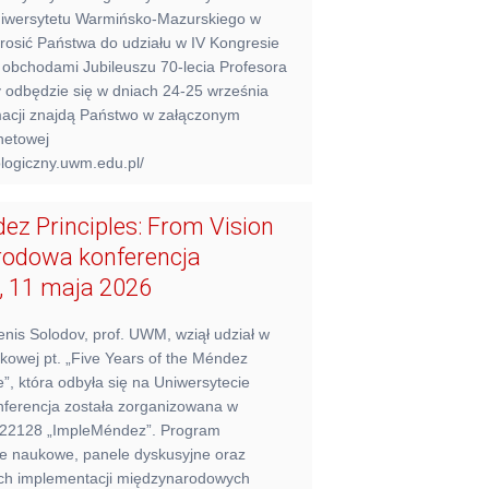
Uniwersytetu Warmińsko-Mazurskiego w
osić Państwa do udziału w IV Kongresie
obchodami Jubileuszu 70-lecia Profesora
 odbędzie się w dniach 24-25 września
rmacji znajdą Państwo w załączonym
rnetowej
ologiczny.uwm.edu.pl/
dez Principles: From Vision
arodowa konferencja
 11 maja 2026
enis Solodov, prof. UWM, wziął udział w
kowej pt. „Five Years of the Méndez
e”, która odbyła się na Uniwersytecie
nferencja została zorganizowana w
A22128 „ImpleMéndez”. Program
je naukowe, panele dyskusyjne oraz
ch implementacji międzynarodowych