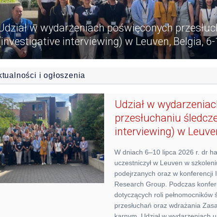
Udział w wydarzeniach poświęconych przesłu
(investigative interviewing) w Leuven, Belgia, 6
ktualności i ogłoszenia
Udział w wydarzenia
przesłuchaniu śledcze
interviewing) w Leuven
W dniach 6–10 lipca 2026 r. dr h
uczestniczył w Leuven w szkoleni
podejrzanych oraz w konferencji I
Research Group. Podczas konfere
dotyczących roli pełnomocników ś
przesłuchań oraz wdrażania Zas
karnym. Udział w wydarzeniach u