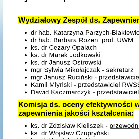
Wydziałowy Zespół ds. Zapewnieni
dr hab. Katarzyna Parzych-Blakiewi
dr hab. Barbara Rozen, prof. UWM
ks. dr Cezary Opalach
ks. dr Marek Jodkowski
ks. dr Janusz Ostrowski
mgr Sylwia Mikołajczak - sekretarz
mgr Janusz Ruciński - przedstawic
Kamil Młyński - przedstawiciel RWS
Dawid Kaczmarczyk - przedstawici
Komisja ds. oceny efektywności
zapewnienia jakości kształcenia:
ks. dr Zdzisław Kieliszek -
przewodn
ks. dr Wojsław Czupryński