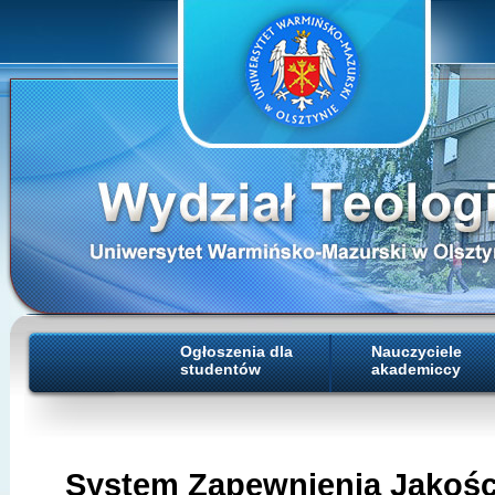
Ogłoszenia dla
Nauczyciele
studentów
akademiccy
System Zapewnienia Jakości