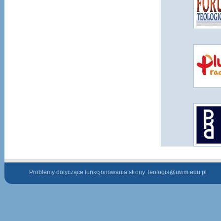
Problemy dotyczące funkcjonowania strony:
teologia@uwm.edu.pl