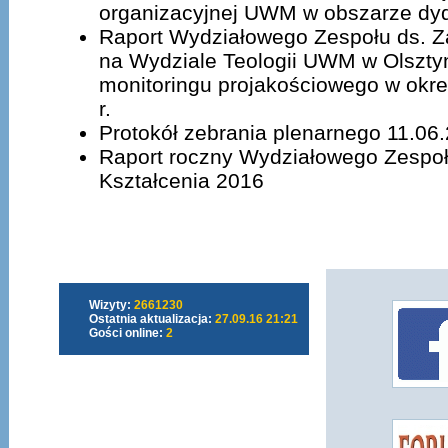
organizacyjnej UWM w obszarze dyd
Raport Wydziałowego Zespołu ds. Z
na Wydziale Teologii UWM w Olszt
monitoringu projakościowego w okres
r.
Protokół zebrania plenarnego 11.06.
Raport roczny Wydziałowego Zespoł
Kształcenia 2016
Wizyty:
2661230
Ostatnia aktualizacja:
27.09.16 21:21
Gości online:
2