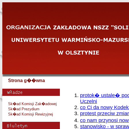
Strona g��wna
protok� ustale� po
Uczelni
Sk�ad Komisji Zak�adowej
co Ci da nowy Kodek
Sk�ad Prezydium
protest przeciw zmi
Sk�ad Komisji Rewizyjnej
co nam przynosi no
stanowisko - w spraw