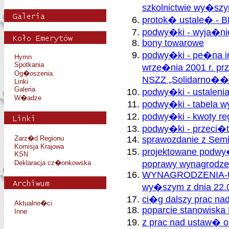
szkolnictwie wy�sz
protok� ustale� - 
podwy�ki - wyja�ni
bony towarowe
podwy�ki - pe�na i
Hymn
Spotkania
wrze�nia 2001 r. p
Og�oszenia
NSZZ „Solidarno��”
Linki
Galeria
podwy�ki - ustalenia
W�adze
podwy�ki - tabela 
podwy�ki - kwoty re
podwy�ki - przeci�
Zarz�d Regionu
sprawozdanie z Semi
Komisja Krajowa
projektowane podwy�
KSN
Deklaracja cz�onkowska
poprawy wynagrodz
WYNAGRODZENIA-Usta
wy�szym z dnia 22.0
ci�g dalszy prac na
Aktualno�ci
poparcie stanowiska
Inne
z prac nad ustaw� o