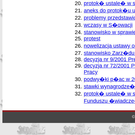
protok� ustale� w s
aneks do protok�u 
problemy przedstawi
wczasy w S�owacji
stanowisko w sprawi
protest
nowelizacja ustawy 
stanowisko Zarz�du 
decyzja nr 9/2001 P
decyzja nr 72/2001 
Pracy
podwy�ki p�ac w 20
stawki wynagrodze�
protok� ustale� w 
Funduszu �wiadcze�
©