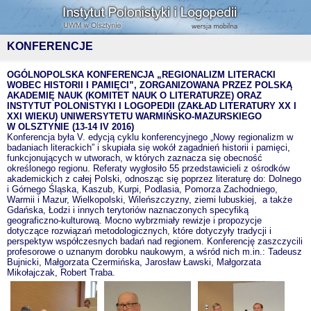
KONFERENCJE
OGÓLNOPOLSKA KONFERENCJA „REGIONALIZM LITERACKI
WOBEC HISTORII I PAMIĘCI”, ZORGANIZOWANA PRZEZ POLSKĄ
AKADEMIĘ NAUK (KOMITET NAUK O LITERATURZE) ORAZ
INSTYTUT POLONISTYKI I LOGOPEDII (ZAKŁAD LITERATURY XX I
XXI WIEKU) UNIWERSYTETU WARMIŃSKO-MAZURSKIEGO
W OLSZTYNIE (13-14 IV 2016)
Konferencja była V. edycją cyklu konferencyjnego „Nowy regionalizm w
badaniach literackich” i skupiała się wokół zagadnień historii i pamięci,
funkcjonujących w utworach, w których zaznacza się obecność
określonego regionu. Referaty wygłosiło 55 przedstawicieli z ośrodków
akademickich z całej Polski, odnosząc się poprzez literaturę do: Dolnego
i Górnego Śląska, Kaszub, Kurpi, Podlasia, Pomorza Zachodniego,
Warmii i Mazur, Wielkopolski, Wileńszczyzny, ziemi lubuskiej, a także
Gdańska, Łodzi i innych terytoriów naznaczonych specyfiką
geograficzno-kulturową. Mocno wybrzmiały rewizje i propozycje
dotyczące rozwiązań metodologicznych, które dotyczyły tradycji i
perspektyw współczesnych badań nad regionem. Konferencję zaszczycili
profesorowe o uznanym dorobku naukowym, a wśród nich m.in.: Tadeusz
Bujnicki, Małgorzata Czermińska, Jarosław Ławski, Małgorzata
Mikołajczak, Robert Traba.