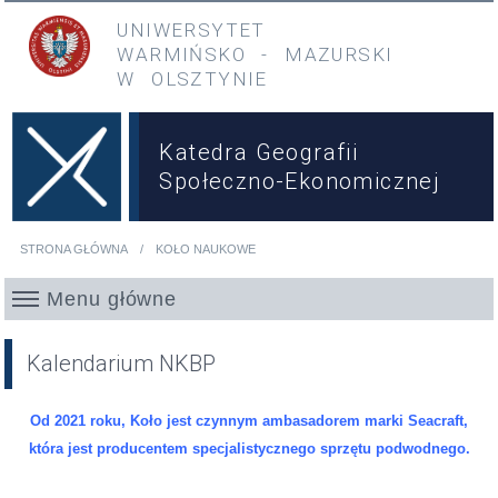
Przejdź do treści
Przejdź do menu głównego
UNIWERSYTET
WARMIŃSKO
-
MAZURSKI
W OLSZTYNIE
Katedra Geografii
Społeczno-Ekonomicznej
STRONA GŁÓWNA
KOŁO NAUKOWE
Jesteś tutaj
Menu główne
Kalendarium NKBP
Od 2021 roku, Koło jest czynnym ambasadorem marki Seacraft,
która jest producentem specjalistycznego sprzętu podwodnego.