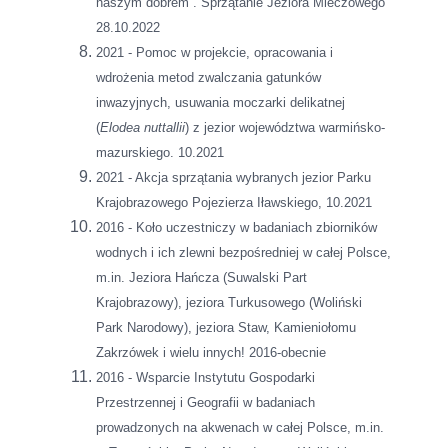
naszym dobrem”. Sprzątanie Jeziora Mieczowego
28.10.2022
2021 - Pomoc w projekcie, opracowania i
wdrożenia metod zwalczania gatunków
inwazyjnych, usuwania moczarki delikatnej
(
Elodea nuttallii
) z jezior województwa warmińsko-
mazurskiego. 10.2021
2021 - Akcja sprzątania wybranych jezior Parku
Krajobrazowego Pojezierza Iławskiego, 10.2021
2016 - Koło uczestniczy w badaniach zbiorników
wodnych i ich zlewni bezpośredniej w całej Polsce,
m.in. Jeziora Hańcza (Suwalski Part
Krajobrazowy), jeziora Turkusowego (Woliński
Park Narodowy), jeziora Staw, Kamieniołomu
Zakrzówek i wielu innych! 2016-obecnie
2016 - Wsparcie Instytutu Gospodarki
Przestrzennej i Geografii w badaniach
prowadzonych na akwenach w całej Polsce, m.in.