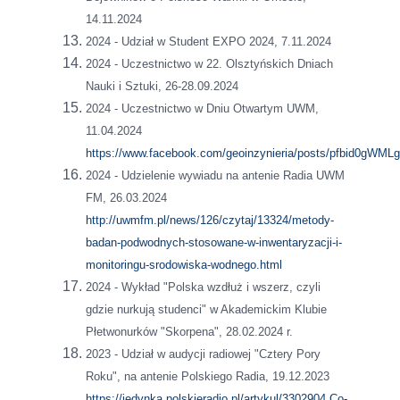
14.11.2024
2024 - Udział w Student EXPO 2024, 7.11.2024
2024 - Uczestnictwo w 22. Olsztyńskich Dniach
Nauki i Sztuki, 26-28.09.2024
2024 - Uczestnictwo w Dniu Otwartym UWM,
11.04.2024
https://www.facebook.com/geoinzynieria/posts/pfbid0
2024 - Udzielenie wywiadu na antenie Radia UWM
FM, 26.03.2024
http://uwmfm.pl/news/126/czytaj/13324/metody-
badan-podwodnych-stosowane-w-inwentaryzacji-i-
monitoringu-srodowiska-wodnego.html
2024 - Wykład "Polska wzdłuż i wszerz, czyli
gdzie nurkują studenci" w Akademickim Klubie
Płetwonurków "Skorpena", 28.02.2024 r.
2023 - Udział w audycji radiowej "Cztery Pory
Roku", na antenie Polskiego Radia, 19.12.2023
https://jedynka.polskieradio.pl/artykul/3302904,Co-