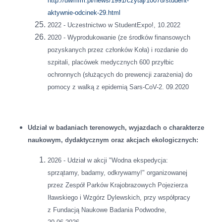
http://uwmfm.pl/news/1991/czytaj/10078/student-
aktywnie-odcinek-29.html
2022 - Uczestnictwo w StudentExpo!, 10.2022
2020 - Wyprodukowanie (ze środków finansowych
pozyskanych przez członków Koła) i rozdanie do
szpitali, placówek medycznych 600 przyłbic
ochronnych (służących do prewencji zarażenia) do
pomocy z walką z epidemią Sars-CoV-2. 09.2020
Udział w badaniach terenowych, wyjazdach o charakterze
naukowym, dydaktycznym oraz akcjach ekologicznych:
2026 - Udział w akcji "Wodna ekspedycja:
sprzątamy, badamy, odkrywamy!" organizowanej
przez Zespół Parków Krajobrazowych Pojezierza
Iławskiego i Wzgórz Dylewskich, przy współpracy
z Fundacją Naukowe Badania Podwodne,