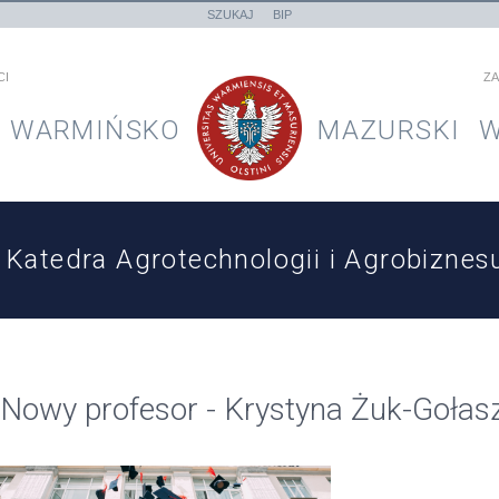
SZUKAJ
BIP
CI
ZA
WARMIŃSKO
MAZURSKI
W
Katedra Agrotechnologii i Agrobiznes
Nowy profesor - Krystyna Żuk-Goła