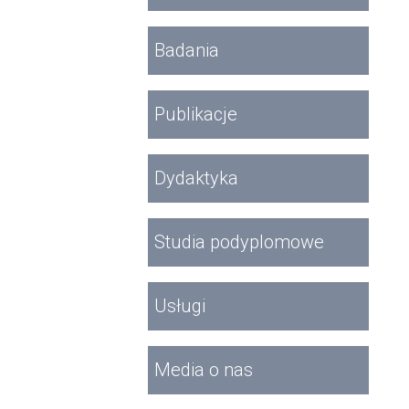
Badania
Publikacje
Dydaktyka
Studia podyplomowe
Usługi
Media o nas