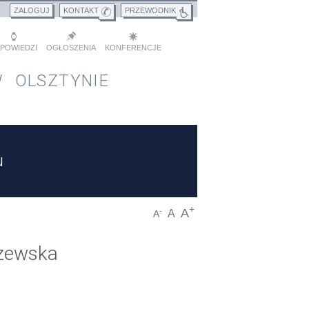
ZALOGUJ
KONTAKT
PRZEWODNIK
POWIEDZI
OGŁOSZENIA
KONFERENCJE
 OLSZTYNIE
u
+
A
-
A
A
szewska