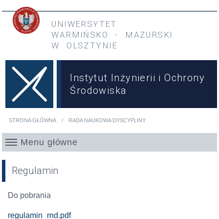
Przejdź do treści
Przejdź do menu głównego
UNIWERSYTET
WARMIŃSKO
-
MAZURSKI
W OLSZTYNIE
Instytut Inżynierii i Ochrony
Środowiska
STRONA GŁÓWNA
RADA NAUKOWA DYSCYPLINY
Jesteś tutaj
Menu główne
Regulamin
Do pobrania
regulamin_rnd.pdf