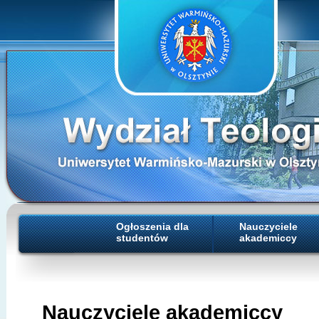
Ogłoszenia dla
Nauczyciele
studentów
akademiccy
Nauczyciele akademiccy