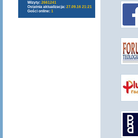
Wizyty:
2661241
Ostatnia aktualizacja:
27.09.16 21:21
Gości online:
1