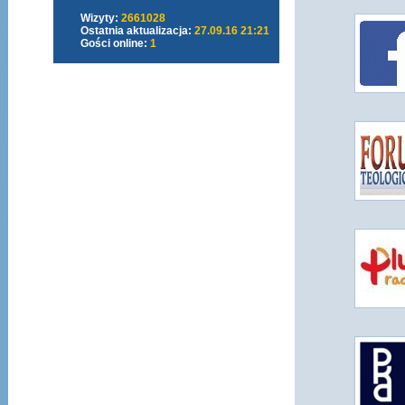
Wizyty:
2661028
Ostatnia aktualizacja:
27.09.16 21:21
Gości online:
1