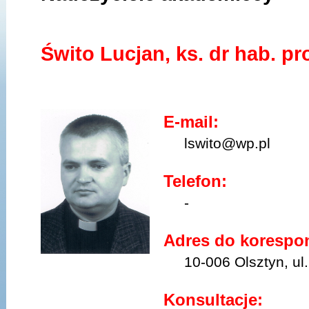
Świto Lucjan, ks. dr hab. p
E-mail:
lswito@wp.pl
Telefon:
-
Adres do korespon
10-006 Olsztyn, ul.
Konsultacje: