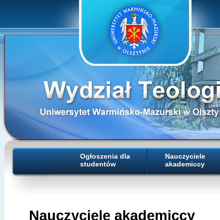
Ogłoszenia dla
Nauczyciele
studentów
akademiccy
Nauczyciele akademiccy