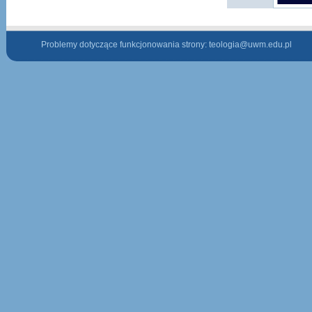
Problemy dotyczące funkcjonowania strony:
teologia@uwm.edu.pl