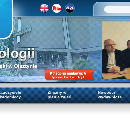
auczyciele
Zmiany w
Nowości
kademiccy
planie zajęć
wydawnicze