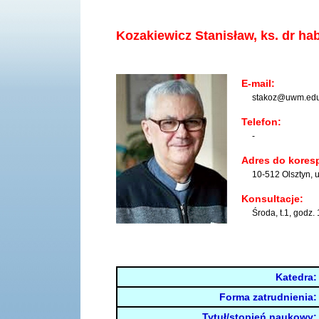
Kozakiewicz Stanisław, ks. dr hab
E-mail:
stakoz@uwm.edu
Telefon:
-
Adres do kores
10-512 Olsztyn, ul
Konsultacje:
Środa, t.1, godz. 1
Katedra:
Forma zatrudnienia:
Tytuł/stopień naukowy: