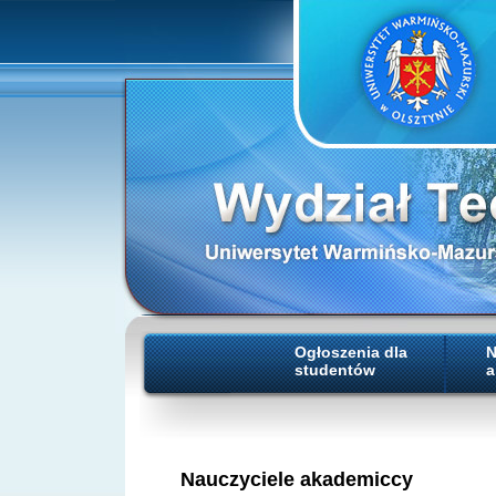
Ogłoszenia dla
N
studentów
a
Nauczyciele akademiccy