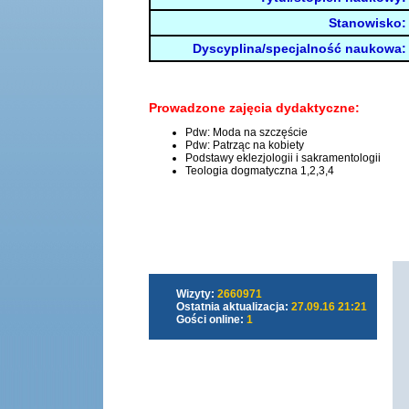
Stanowisko:
Dyscyplina/specjalność naukowa:
Prowadzone zajęcia dydaktyczne:
Pdw: Moda na szczęście
Pdw: Patrząc na kobiety
Podstawy eklezjologii i sakramentologii
Teologia dogmatyczna 1,2,3,4
Wizyty:
2660971
Ostatnia aktualizacja:
27.09.16 21:21
Gości online:
1