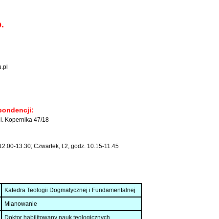
.
.pl
pondencji:
. Kopernika 47/18
2.00-13.30; Czwartek, t.2, godz. 10.15-11.45
Katedra Teologii Dogmatycznej i Fundamentalnej
Mianowanie
Doktor habilitowany nauk teologicznych