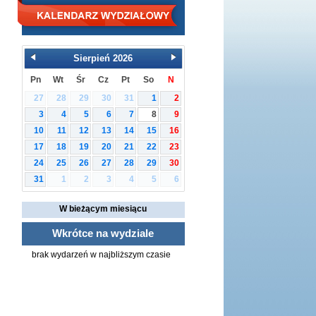
Sierpień
2026
Pn
Wt
Śr
Cz
Pt
So
N
27
28
29
30
31
1
2
3
4
5
6
7
8
9
10
11
12
13
14
15
16
17
18
19
20
21
22
23
24
25
26
27
28
29
30
1
2
3
4
5
6
31
W bieżącym miesiącu
Wkrótce na wydziale
brak wydarzeń w najbliższym czasie