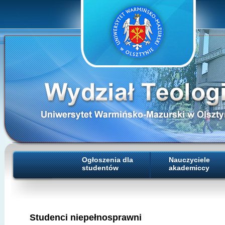
Ogłoszenia dla
Nauczyciele
studentów
akademiccy
Studenci niepełnosprawni