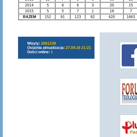
2014
5
6
6
3
20
15
2015
5
5
7
1
18
7
RAZEM
152
91
123
92
420
1663
Wizyty:
2661239
Ostatnia aktualizacja:
27.09.16 21:21
Gości online:
1