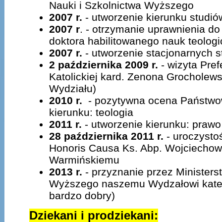
Nauki i Szkolnictwa Wyższego
2007 r.
- utworzenie kierunku studiów
2007 r
. - otrzymanie uprawnienia 
doktora habilitowanego nauk teolog
2007 r.
- utworzenie stacjonarnych s
2 października 2009 r.
- wizyta Pref
Katolickiej kard. Zenona Grocholews
Wydziału)
2010 r.
- pozytywna ocena Państwow
kierunku: teologia
2011 r.
- utworzenie kierunku: praw
28 października 2011 r.
- uroczysto
Honoris Causa Ks. Abp. Wojciechowi
Warmińskiemu
2013 r.
- przyznanie przez Ministers
Wyższego naszemu Wydzałowi kateg
bardzo dobry)
Dziekani i prodziekani: