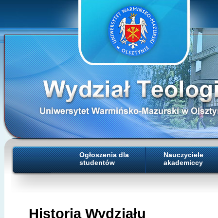
Ogłoszenia dla
Nauczyciele
studentów
akademiccy
Historia Wydziału