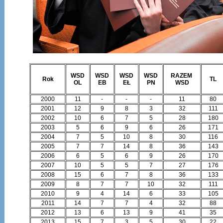
WSD
WSD
WSD
WSD
RAZEM
Rok
TL
OL
EB
EŁ
PN
WSD
2000
11
-
-
-
11
80
2001
12
9
8
3
32
111
2002
10
6
7
5
28
180
2003
5
6
9
6
26
171
2004
7
5
10
8
30
116
2005
7
7
14
8
36
143
2006
6
5
6
9
26
170
2007
10
5
5
7
27
176
2008
15
6
7
8
36
133
2009
8
7
7
10
32
111
2010
9
4
14
6
33
105
2011
14
7
7
4
32
88
2012
13
6
13
9
41
35
2013
15
7
3
5
30
22