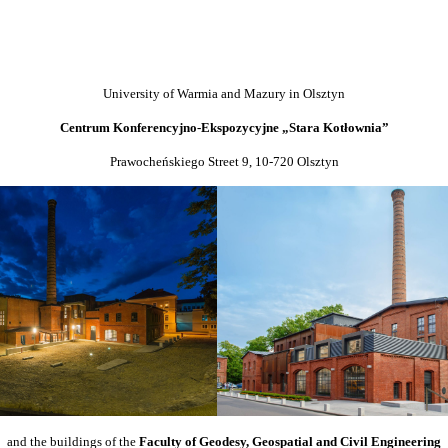
University of Warmia and Mazury in Olsztyn
Centrum Konferencyjno-Ekspozycyjne „Stara Kotłownia”
Prawocheńskiego Street 9, 10-720 Olsztyn
and the buildings of the
Faculty of Geodesy, Geospatial and Civil Engineering