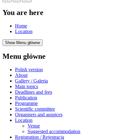
You are here
Home
Location
Show Menu główne
Menu główne
Polish version
About
Gallery / Galeria
Main topics
Deadlines and fees
Publication
Programme
Scientific committee
Organisers and auspices
Location
Venue
Suggested accommodation
Registration / Rejestracja