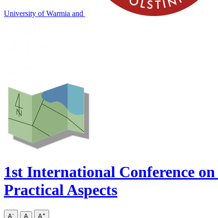
University of
Warmia
and
1st International Conference o
Practical Aspects
-
+
A
A
A