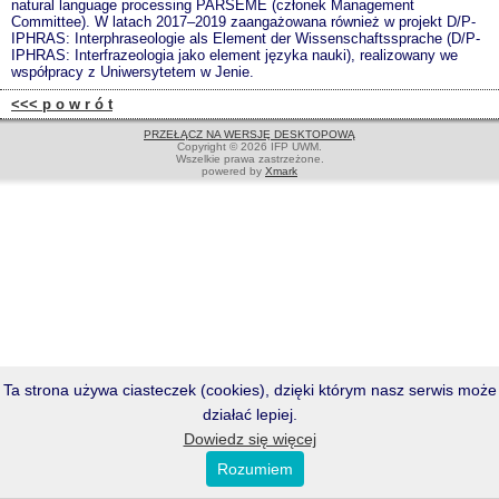
natural language processing PARSEME (członek Management
Committee). W latach 2017–2019 zaangażowana również w projekt D/P-
IPHRAS: Interphraseologie als Element der Wissenschaftssprache (D/P-
IPHRAS: Interfrazeologia jako element języka nauki), realizowany we
współpracy z Uniwersytetem w Jenie.
<<< p o w r ó t
PRZEŁĄCZ NA WERSJĘ DESKTOPOWĄ
Copyright © 2026 IFP UWM.
Wszelkie prawa zastrzeżone.
powered by
Xmark
Ta strona używa ciasteczek (cookies), dzięki którym nasz serwis może
działać lepiej.
Dowiedz się więcej
Rozumiem