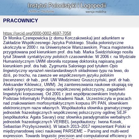
PRACOWNICY
https://orcid.org/0000-0002-4697-7058
Dr Monika Czerepowicka (z domu Korczakowska) jest adiunktem w
Zakładzie Współczesnego Języka Polskiego. Studia polonistyczne
ukończyła w 2000 r. na Uniwersytecie Warszawskim. Praca magisterska
przygotowana pod kierunkiem prof. dra hab. Marka Świdzińskiego nosiła
tytuł
Słownik syntaktyczny polskich czasowników
. W 2006 r. na Wydziale
Humanistycznym UWM obroniła rozprawę doktorską napisaną pod
kierunkiem prof. dra hab. Zygmunta Saloniego pod tytułem
Opis
lingwistyczny wyrażeń niestandardowych składniowo typu
na lewo, do
dziś, po trochu, na zawsze
we współczesnym języku polskim
(recenzenci: dr hab., prof. UW Włodzimierz Gruszczyński, prof. dr hab.
Aleksander Kiklewicz, UWM). Jej zainteresowania naukowe skupiają się
wokół rygorystycznego opisu współczesnej polszczyzny, zagadnień
lingwistyki korpusowej. Od 2001 r. jest współpracownikiem Instytutu
Podstaw Informatyki Polskiej Akademii Nauk. Uczestniczyła w pracach
nad znakowaniem morfosyntaktycznym korpusu IPI PAN, słownikiem
elektronicznym nazw własnych. Współautorka słownika gramatycznego
jednostek frazeologicznych współczesnej polszczyzny ogólnej SEJF
(współautorka: Agata Savary) oraz słownika paradygmatów werbalnych
jednostek frazeologicznych VERBEL (współautorzy: Iwona Kosek,
Sebastian Przybyszewski). W latach 2013–2017 reprezentant Polski w
międzynarodowej sieci naukowej PARSEME – Parsing and multi-word
expression. Towards linguistic precision and computational efficiency in