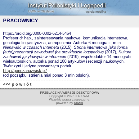
PRACOWNICY
https://orcid.org/0000-0002-6214-5454
Profesor dr hab., zainteresowania naukowe: komunikacja internetowa,
genologia lingwistyczna, antroponimia. Autorka 6 monografii, m.in.
Nienawiść w czasach Internetu
(2015),
Strona internetowa jako forma
(auto)prezentacji zawodowej (na przykładzie logopedów)
(2017),
Kultura
zachowań językowych w internecie
(2019), współredaktor 14 monografii
wieloautorskich, autorka ponad 100 artykułów i recenzji naukowych.
Twórczyni i jedyna prowadząca portalu
http://genezanazwisk.pl/
(od początku istnienia miał ponad 3 mln odsłon).
<<< p o w r ó t
PRZEŁĄCZ NA WERSJĘ DESKTOPOWĄ
Copyright © 2026 IFP UWM.
Wszelkie prawa zastrzeżone.
powered by
Xmark