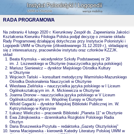
RADA PROGRAMOWA
Na zebraniu 4 lutego 2020 r. Kierunkowy Zespół ds. Zapewniania Jakości
Kształcenia Kierunku Filologia Polska podjął decyzję o zmianie składu
Rady Programowej działającej dotychczas przy Instytucie Polonistyki i
Logopedii UWM w Olsztynie (zlikwidowanego 31.12.2019 r.), składającej
się z interesariuszy, pracowników instytutu oraz członków KZZJK.
skład
Beata Krymska – wicedyrektor Szkoły Podstawowej nr 29
im. J. Liszewskiego w Olsztynie (nauczycielka języka polskiego)
Mariusz Sieniewicz – dyrektor Miejskiego Ośrodka Kultury
w Olsztynie
Wojciech Tański – konsultant metodyczny Warmińsko-Mazurskiego
Ośrodka Doskonalenia Nauczycieli w Olsztynie
Wiesława Zielińska – nauczycielka języka polskiego w I Liceum
Ogólnokształcącym im. A. Mickiewicza w Olsztynie
Joanna Dronow – nauczycielka języka polskiego w V Liceum
Ogólnokształcącym im. Wspólnej Europy w Olsztynie
Witold Gagacki – dyrektor Miejskiej Biblioteki Publicznej im. W.
Kętrzyńskiego w Kętrzynie
Łukasz Wieliczko – pracownik Biblioteki „Planeta 11” w Olsztynie
Ewa Zdrojkowska – dziennikarka Rozgłośni Polskiego Radia
Olsztyn
Daria Bruszewska-Przytuła – redaktorka „Gazety Olsztyńskiej”
Iwona Maciejewska - kierownik Katedry Literatury Polskiej UWM w