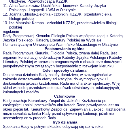
Olsztynie, Przewodnicząca KZZJK
Alina Naruszewicz-Duchlińska - kierownik Katedry Języka
Polskiego i Logopedii UWM w Olsztynie
Joanna Chłosta-Zielonka - członkini KZZJK, przedstawicielka
filologii polskiej
Iza Matusiak-Kempa - członkini KZZJK, przedstawicielka filologii
polskiej
regulamin
Rady Programowej Kierunku Filologia Polska współpracującej z Katedrą
Języka Polskiego i Katedrą Literatury Polskiej na Wydziale
Humanistycznym Uniwersytetu Warmińsko-Mazurskiego w Olsztynie
Postanowienia ogólne
Rada Programowa Kierunku Filologia Polska, zwana dalej Radą, jest
organem konsultacyjno-doradczym Katedry Języka Polskiego i Katedry
Literatury Polskiej w sprawach programowych o charakterze doraźnym i
perspektywicznym związanych bezpośrednio z rozwojem kierunku.
Cele i sposoby działania
Do zakresu działania Rady należy doradztwo, w szczególności w
zakresie dostosowania oferty edukacyjnej do wymogów rynku i
doskonalenia jakości kształcenia. Rada ma charakter społeczny. W jej
skład wchodzą przedstawiciele placówek oświatowych, edukacyjnych,
kulturalnych i mediów.
Członkowie
Radę powołuje Kierunkowy Zespół ds. Jakości Kształcenia po
zasięgnięciu opinii pracowników obu katedr. Rada powoływana jest na
okres pięciu lat. Kierunkowy Zespół ds. Zapewniania Jakości Kształcenia
może odwołać członka Rady przed upływem jej kadencji, jeżeli nie
uczestniczy on w pracach Rady.
Tryb działania
Spotkania Rady w pełnym składzie odbywają się raz w roku.