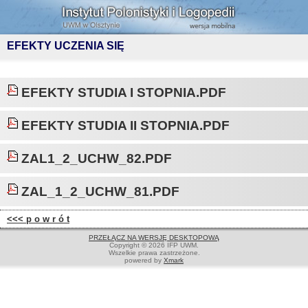
EFEKTY UCZENIA SIĘ
EFEKTY STUDIA I STOPNIA.PDF
EFEKTY STUDIA II STOPNIA.PDF
ZAL1_2_UCHW_82.PDF
ZAL_1_2_UCHW_81.PDF
<<< p o w r ó t
PRZEŁĄCZ NA WERSJĘ DESKTOPOWĄ
Copyright © 2026 IFP UWM.
Wszelkie prawa zastrzeżone.
powered by
Xmark