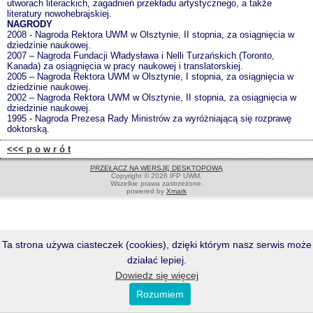
utworach literackich, zagadnień przekładu artystycznego, a także
literatury nowohebrajskiej.
NAGRODY
2008 - Nagroda Rektora UWM w Olsztynie, II stopnia, za osiągnięcia w
dziedzinie naukowej.
2007 – Nagroda Fundacji Władysława i Nelli Turzańskich (Toronto,
Kanada) za osiągnięcia w pracy naukowej i translatorskiej.
2005 – Nagroda Rektora UWM w Olsztynie, I stopnia, za osiągnięcia w
dziedzinie naukowej.
2002 – Nagroda Rektora UWM w Olsztynie, II stopnia, za osiągnięcia w
dziedzinie naukowej.
1995 - Nagroda Prezesa Rady Ministrów za wyróżniającą się rozprawę
doktorską.
<<< p o w r ó t
PRZEŁĄCZ NA WERSJĘ DESKTOPOWĄ
Copyright © 2026 IFP UWM.
Wszelkie prawa zastrzeżone.
powered by
Xmark
Ta strona używa ciasteczek (cookies), dzięki którym nasz serwis może
działać lepiej.
Dowiedz się więcej
Rozumiem