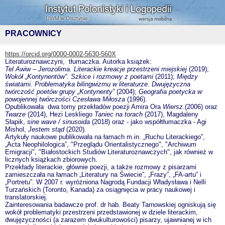
PRACOWNICY
https://orcid.org/0000-0002-5630-560X
Literaturoznawczyni, tłumaczka. Autorka książek:
Tel Awiw – Jerozolima. Literackie kreacje przestrzeni miejskiej
(2019);
Wokół „Kontynentów”. Szkice i rozmowy z poetami
(2011);
Między
światami. Problematyka bilingwizmu w literaturze. Dwujęzyczna
twórczość poetów grupy „Kontynenty”
(2004);
Geografia poetycka w
powojennej twórczości Czesława Miłosza
(1996).
Opublikowała dwa tomy przekładów poezji Amira Ora
Wiersz
.(2006) oraz
Twarze
(2014), Hezi Leskliego
Taniec na torach
(2017), Magdaleny
Słapik,
sine wave / sinusoida
(2018) oraz - jako współtłumaczka - Agi
Mishol,
Jestem stąd
(2020).
Artykuły naukowe publikowała
na łamach
m.in. „Ruchu Literackiego”,
„Acta Neophilologica”, "Przeglądu Orientalistycznego", "Archiwum
Emigracji", "Białostockich Studiów Literaturoznawczych", jak również w
licznych książkach zbiorowych.
Przekłady literackie, głównie poezji, a także rozmowy z pisarzami
zamieszczała na łamach „Literatury na Świecie”, „Frazy”, „FA-artu” i
„Portretu”. W 2007 r. wyróżniona Nagrodą Fundacji Władysława i Nelli
Turzańskich (Toronto, Kanada) za osiągnięcia w pracy naukowej i
translatorskiej.
Zainteresowania badawcze prof. dr hab. Beaty Tarnowskiej ogniskują się
wokół problematyki przestrzeni przedstawionej w dziele literackim,
dwujęzyczności (a zarazem dwukulturowości) pisarzy, ujawnianej w ich