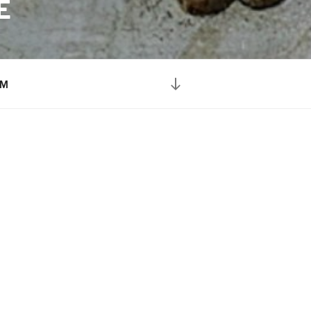
E
Przewiń
WM
do
treści
ja
ecie Warmińsko-Mazurskim w
ukowe organizowane przez