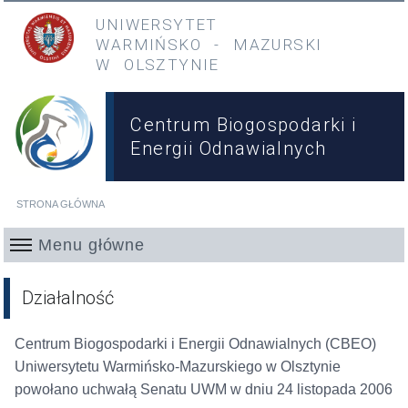
Przejdź do treści
Przejdź do menu głównego
UNIWERSYTET
WARMIŃSKO
-
MAZURSKI
W OLSZTYNIE
Centrum Biogospodarki i
Energii Odnawialnych
STRONA GŁÓWNA
Jesteś tutaj
Menu główne
Działalność
Centrum Biogospodarki i Energii Odnawialnych (CBEO)
Uniwersytetu Warmińsko-Mazurskiego w Olsztynie
powołano uchwałą Senatu UWM w dniu 24 listopada 2006