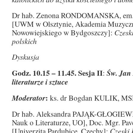
Dr hab. Zenona RONDOMANSKA, em.
[UWM w Olsztynie, Akademia Muzyczna
Nowowiejskiego w Bydgoszczy]:
Czesk
polskich
Dyskusja
Godz. 10.15 – 11.45. Sesja II
Św. Jan
:
literaturze i sztuce
:
Moderator
ks. dr Bogdan KULIK, MS
Dr hab. Aleksandra PAJĄK-GŁOGIEWIC
Nauk o Literaturze, UO], Doc. Mgr. Pa
[Univerzita Pardubice, Czechy]:
Czeski 