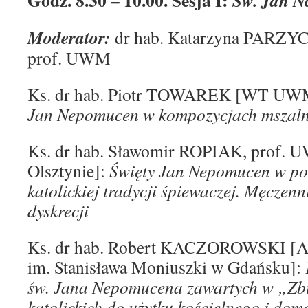
Godz. 8.30 – 10.00. Sesja I:
Św. Jan 
Moderator:
dr hab. Katarzyna PARZ
prof. UWM
Ks. dr hab. Piotr TOWAREK [WT UWM
Jan Nepomucen w kompozycjach mszalny
Ks. dr hab. Sławomir ROPIAK, pro
Olsztynie]:
Święty Jan Nepomucen w pol
katolickiej tradycji śpiewaczej. Męczenn
dyskrecji
Ks. dr hab. Robert KACZOROWSKI [
im. Stanisława Moniuszki w Gdańsku]:
św. Jana Nepomucena zawartych w „Zbi
katolickich do użytku kościelnego i do