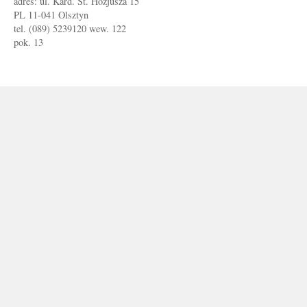
adres: ul. Kard. St. Hozjusza 15
PL 11-041 Olsztyn
tel. (089) 5239120 wew. 122
pok. 13