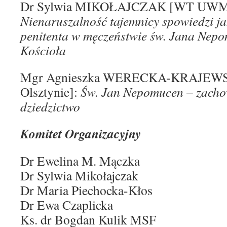
Dr Sylwia MIKOŁAJCZAK [WT UWM w
Nienaruszalność tajemnicy spowiedzi j
penitenta w męczeństwie św. Jana Nepo
Kościoła
Mgr Agnieszka WERECKA-KRAJE
Olsztynie]:
Św. Jan Nepomucen
–
zacho
dziedzictwo
Komitet Organizacyjny
Dr Ewelina M. Mączka
Dr Sylwia Mikołajczak
Dr Maria Piechocka-Kłos
Dr Ewa Czaplicka
Ks. dr Bogdan Kulik MSF