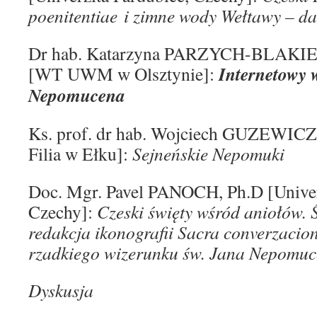
poenitentiae i zimne wody Wełtawy – daw
Dr hab. Katarzyna PARZYCH-BLAKI
Internetowy 
[WT UWM w Olsztynie]:
Nepomucena
Ks. prof. dr hab. Wojciech GUZEWIC
Filia w Ełku]:
Sejneńskie Nepomuki
Doc. Mgr. Pavel PANOCH, Ph.D [Univer
Czechy]:
Czeski święty wśród aniołów.
redakcja ikonografii
Sacra converzacio
rzadkiego wizerunku św. Jana Nepomu
Dyskusja