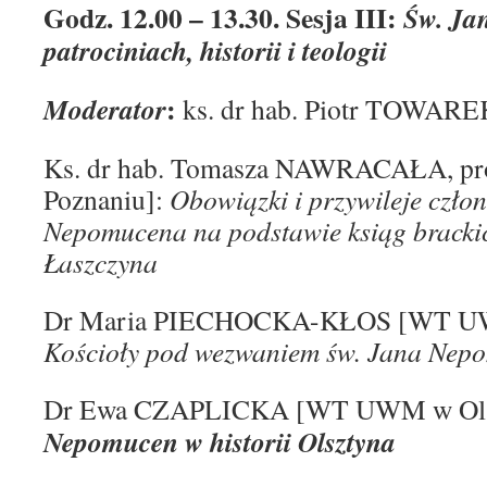
Godz. 12.00 – 13.30. Sesja III:
Św. Ja
patrociniach, historii i teologii
:
Moderator
ks. dr hab. Piotr TOWARE
Ks. dr hab. Tomasza NAWRACAŁA, 
Poznaniu]:
Obowiązki i przywileje czło
Nepomucena na podstawie ksiąg brackic
Łaszczyna
Dr Maria PIECHOCKA-KŁOS [WT UWM
Kościoły pod wezwaniem św. Jana Nep
Dr Ewa CZAPLICKA [WT UWM w Ols
Nepomucen w historii Olsztyna