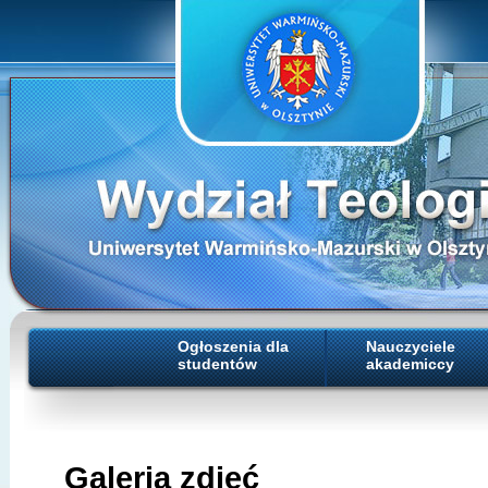
Ogłoszenia dla
Nauczyciele
studentów
akademiccy
Galeria zdjęć