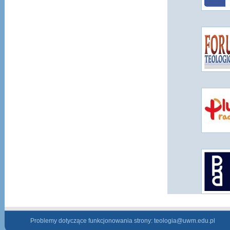
Problemy dotyczące funkcjonowania strony:
teologia@uwm.edu.pl