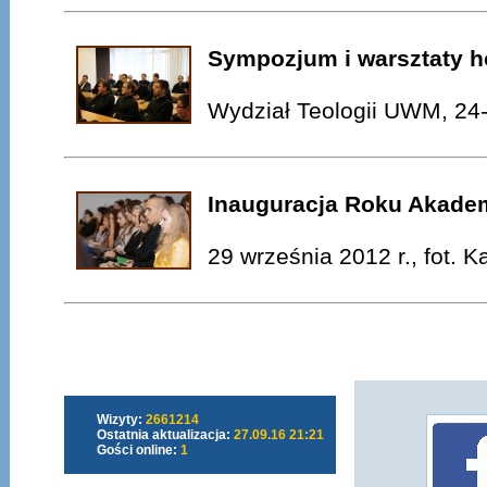
Sympozjum i warsztaty h
Wydział Teologii UWM, 24-
Inauguracja Roku Akade
29 września 2012 r., fot. 
Wizyty:
2661214
Ostatnia aktualizacja:
27.09.16 21:21
Gości online:
1