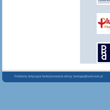
Problemy dotyczące funkcjonowania strony:
teologia@uwm.edu.pl