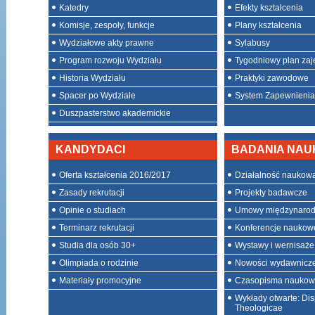
Katedry
Efekty kształcenia
Komisje, zespoły, funkcje
Plany kształcenia
Wydziałowe akty prawne
Sylabusy
Program rozwoju Wydziału
Tygodniowy plan zaj
Historia Wydziału
Praktyki zawodowe
Spacer po Wydziale
System Zapewnienia 
Duszpasterstwo akademickie
KANDYDACI
BADANIA NA
Oferta kształcenia 2016/2017
Działalność naukow
Zasady rekrutacji
Projekty badawcze
Opinie o studiach
Umowy międzynaro
Terminarz rekrutacji
Konferencje naukow
Studia dla osób 30+
Wystawy i wernisaże
Olimpiada o rodzinie
Nowości wydawnicz
Materiały promocyjne
Czasopisma nauko
Wykłady otwarte: Dis
Theologicae