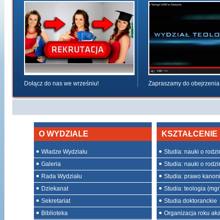
Dołącz do nas we wrześniu!
Zapraszamy do obejrzenia
O WYDZIALE
KSZTAŁCENIE
Władze Wydziału
Studia: nauki o rodzini
Galeria
Studia: nauki o rodzin
Rada Wydziału
Studia: prawo kanon
Dziekanat
Studia: teologia (mgr
Sekretariat
Studia doktoranckie
Biblioteka
Organizacja roku ak