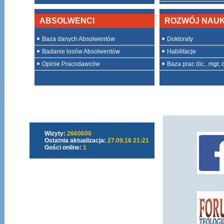
ABSOLWENCI
ROZWÓJ NAU
Baza danych Absolwentów
Doktoraty
Badanie losów Absolwentów
Habilitacje
Opinie Pracodawców
Baza prac (lic., mgr, d
Wizyty:
2660600
Ostatnia aktualizacja:
27.09.16 21:21
Gości online:
1