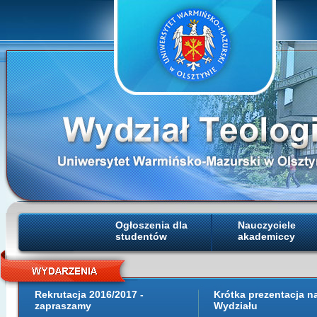
Ogłoszenia dla
Nauczyciele
studentów
akademiccy
Rekrutacja 2016/2017 -
Krótka prezentacja 
zapraszamy
Wydziału