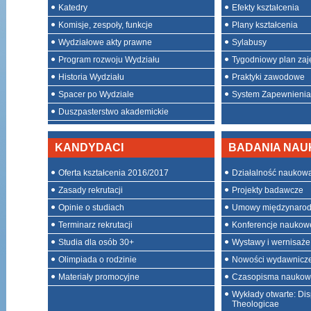
Katedry
Efekty kształcenia
Komisje, zespoły, funkcje
Plany kształcenia
Wydziałowe akty prawne
Sylabusy
Program rozwoju Wydziału
Tygodniowy plan zaj
Historia Wydziału
Praktyki zawodowe
Spacer po Wydziale
System Zapewnienia 
Duszpasterstwo akademickie
KANDYDACI
BADANIA NA
Oferta kształcenia 2016/2017
Działalność naukow
Zasady rekrutacji
Projekty badawcze
Opinie o studiach
Umowy międzynaro
Terminarz rekrutacji
Konferencje naukow
Studia dla osób 30+
Wystawy i wernisaże
Olimpiada o rodzinie
Nowości wydawnicz
Materiały promocyjne
Czasopisma nauko
Wykłady otwarte: Dis
Theologicae