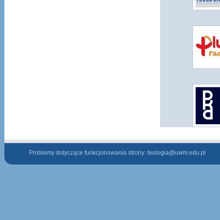
Problemy dotyczące funkcjonowania strony:
teologia@uwm.edu.pl