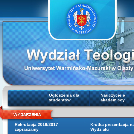
Ogłoszenia dla
Nauczyciele
studentów
akademiccy
Rekrutacja 2016/2017 -
Krótka prezentacja 
zapraszamy
Wydziału