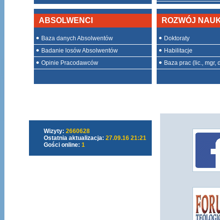
ABSOLWENCI
ROZWÓJ NAU
Baza danych Absolwentów
Doktoraty
Badanie losów Absolwentów
Habilitacje
Opinie Pracodawców
Baza prac (lic., mgr, d
Wizyty:
2660628
Ostatnia aktualizacja:
27.09.16 21:21
Gości online:
1