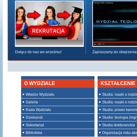
Dołącz do nas we wrześniu!
Zapraszamy do obejrzenia
O WYDZIALE
KSZTAŁCENIE
Władze Wydziału
Studia: nauki o rodzini
Galeria
Studia: nauki o rodzin
Rada Wydziału
Studia: prawo kanon
Dziekanat
Studia: teologia (mgr
Sekretariat
Studia doktoranckie
Biblioteka
Organizacja roku ak