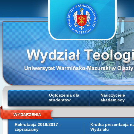
Ogłoszenia dla
Nauczyciele
studentów
akademiccy
Rekrutacja 2016/2017 -
Krótka prezentacja 
zapraszamy
Wydziału