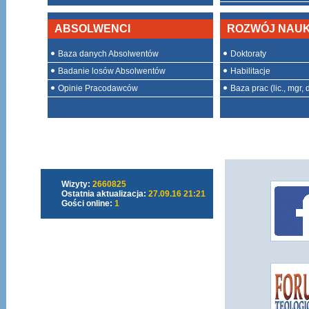
ABSOLWENCI
ROZWÓJ NAU
Baza danych Absolwentów
Doktoraty
Badanie losów Absolwentów
Habilitacje
Opinie Pracodawców
Baza prac (lic., mgr, d
Wizyty:
2660825
Ostatnia aktualizacja:
27.09.16 21:21
Gości online:
1