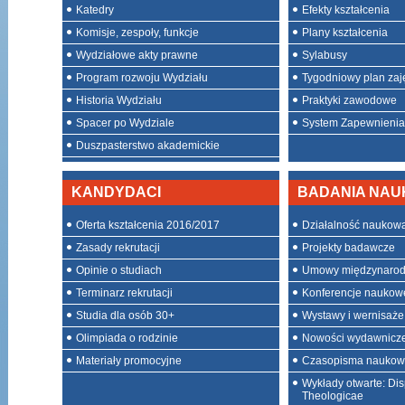
Katedry
Efekty kształcenia
Komisje, zespoły, funkcje
Plany kształcenia
Wydziałowe akty prawne
Sylabusy
Program rozwoju Wydziału
Tygodniowy plan zaj
Historia Wydziału
Praktyki zawodowe
Spacer po Wydziale
System Zapewnienia 
Duszpasterstwo akademickie
KANDYDACI
BADANIA NA
Oferta kształcenia 2016/2017
Działalność naukow
Zasady rekrutacji
Projekty badawcze
Opinie o studiach
Umowy międzynaro
Terminarz rekrutacji
Konferencje naukow
Studia dla osób 30+
Wystawy i wernisaże
Olimpiada o rodzinie
Nowości wydawnicz
Materiały promocyjne
Czasopisma nauko
Wykłady otwarte: Dis
Theologicae