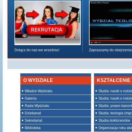
Dołącz do nas we wrześniu!
Zapraszamy do obejrzenia
O WYDZIALE
KSZTAŁCENIE
Władze Wydziału
Studia: nauki o rodzini
Galeria
Studia: nauki o rodzin
Rada Wydziału
Studia: prawo kanon
Dziekanat
Studia: teologia (mgr
Sekretariat
Studia doktoranckie
Biblioteka
Organizacja roku ak