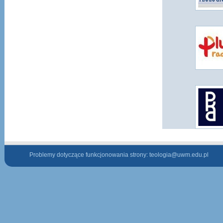
Problemy dotyczące funkcjonowania strony:
teologia@uwm.edu.pl