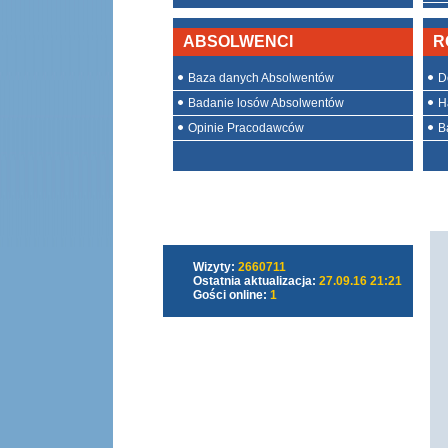
ABSOLWENCI
R
Baza danych Absolwentów
D
Badanie losów Absolwentów
H
Opinie Pracodawców
Ba
Wizyty:
2660711
Ostatnia aktualizacja:
27.09.16 21:21
Gości online:
1