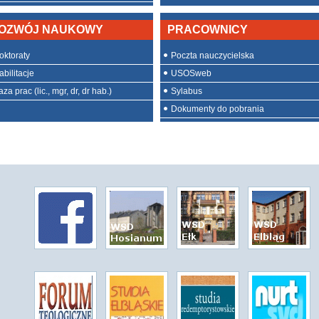
OZWÓJ NAUKOWY
PRACOWNICY
oktoraty
Poczta nauczycielska
abilitacje
USOSweb
za prac (lic., mgr, dr, dr hab.)
Sylabus
Dokumenty do pobrania