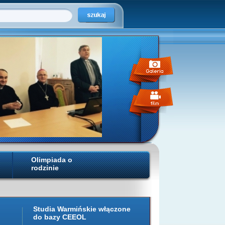
Olimpiada o
rodzinie
Studia Warmińskie włączone
do bazy CEEOL