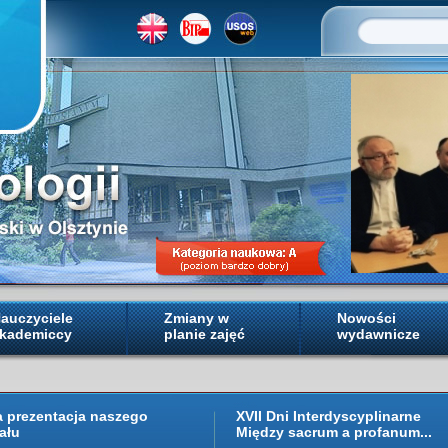
auczyciele
Zmiany w
Nowości
kademiccy
planie zajęć
wydawnicze
a prezentacja naszego
XVII Dni Interdyscyplinarne
ału
Między sacrum a profanum...