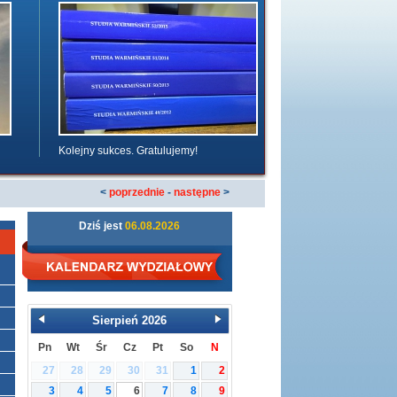
Kolejny sukces. Gratulujemy!
<
poprzednie
-
następne
>
Dziś jest
06.08.2026
Sierpień
2026
Pn
Wt
Śr
Cz
Pt
So
N
27
28
29
30
31
1
2
3
4
5
6
7
8
9