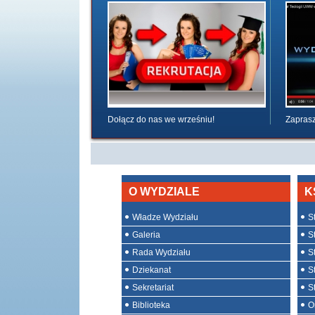
Dołącz do nas we wrześniu!
Zaprasz
O WYDZIALE
K
Władze Wydziału
St
Galeria
St
Rada Wydziału
S
Dziekanat
S
Sekretariat
S
Biblioteka
O