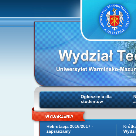
Ogłoszenia dla
N
studentów
a
Rekrutacja 2016/2017 -
Krótk
zapraszamy
Wydzi