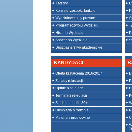
Katedry
E
Komisje, zespoły, funkcje
P
Wydziałowe akty prawne
S
Program rozwoju Wydziału
T
Historia Wydziału
P
Spacer po Wydziale
S
Duszpasterstwo akademickie
KANDYDACI
B
Oferta kształcenia 2016/2017
D
Zasady rekrutacji
P
Opinie o studiach
U
Terminarz rekrutacji
K
Studia dla osób 30+
W
Olimpiada o rodzinie
N
Materiały promocyjne
C
W
T