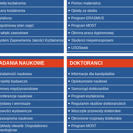
fekty kształcenia
Pomoc materialna
lany kształcenia
Opłaty za studia
ylabusy
Program ERASMUS
ygodniowy plan zajęć
Program MOST
raktyki zawodowe
Obrona pracy dyplomowej
ystem Zapewnienia Jakości Kształcenia
Studenci niepełnosprawni
USOSweb
ADANIA NAUKOWE
DOKTORANCI
ziałalność naukowa
Informacje dla kandydatów
rojekty badawcze
Opiekunowie naukowi
mowy międzynarodowe
Samorząd doktorantów
onferencje naukowe
Program kształcenia
ystawy i wernisaże
Regulamin studiów doktoranckich
owości wydawnicze
Wszczęte przewody doktorskie
zasopisma naukowe
Obronione rozprawy doktorskie
ykłady otwarte: Disputationes
Program MOST
heologicae