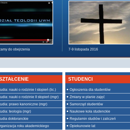
amy do obejrzenia
7-9 listopada 2016
SZTAŁCENIE
STUDENCI
udia: nauki o rodzinie I stopień (lic.)
Ogłoszenia dla studentów
udia: nauki o rodzinie II stopień (mgr)
Zmiany w planie zajęć
tudia: prawo kanoniczne (mgr)
Samorząd studentów
tudia: teologia (mgr)
Naukowe koła studenckie
tudia doktoranckie
Regulamin studiów i zaliczeń
rganizacja roku akademickiego
Opiekunowie lat