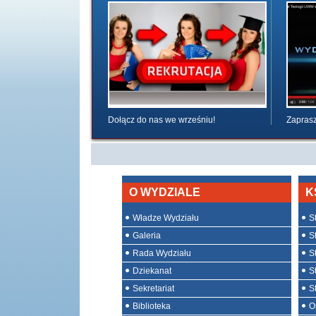
Dołącz do nas we wrześniu!
Zaprasz
O WYDZIALE
K
Władze Wydziału
St
Galeria
St
Rada Wydziału
S
Dziekanat
S
Sekretariat
S
Biblioteka
O