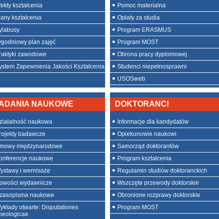
fekty kształcenia
Pomoc materialna
lany kształcenia
Opłaty za studia
ylabusy
Program ERASMUS
ygodniowy plan zajęć
Program MOST
raktyki zawodowe
Obrona pracy dyplomowej
ystem Zapewnienia Jakości Kształcenia
Studenci niepełnosprawni
USOSweb
ADANIA NAUKOWE
DOKTORANCI
ziałalność naukowa
Informacje dla kandydatów
rojekty badawcze
Opiekunowie naukowi
mowy międzynarodowe
Samorząd doktorantów
onferencje naukowe
Program kształcenia
ystawy i wernisaże
Regulamin studiów doktoranckich
owości wydawnicze
Wszczęte przewody doktorskie
zasopisma naukowe
Obronione rozprawy doktorskie
ykłady otwarte: Disputationes
Program MOST
heologicae