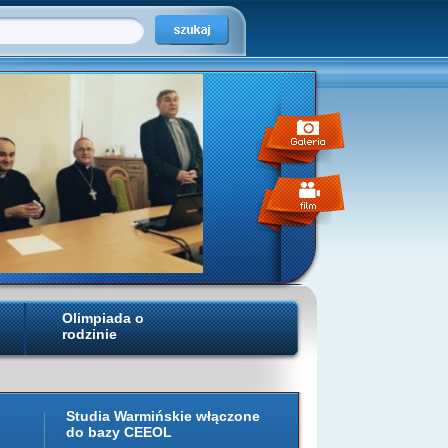
Olimpiada o
rodzinie
Studia Warmińskie włączone
do bazy CEEOL