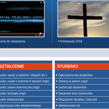
amy do obejrzenia
7-9 listopada 2016
SZTAŁCENIE
STUDENCI
udia: nauki o rodzinie I stopień (lic.)
Ogłoszenia dla studentów
udia: nauki o rodzinie II stopień (mgr)
Zmiany w planie zajęć
tudia: prawo kanoniczne (mgr)
Samorząd studentów
tudia: teologia (mgr)
Naukowe koła studenckie
tudia doktoranckie
Regulamin studiów i zaliczeń
rganizacja roku akademickiego
Opiekunowie lat