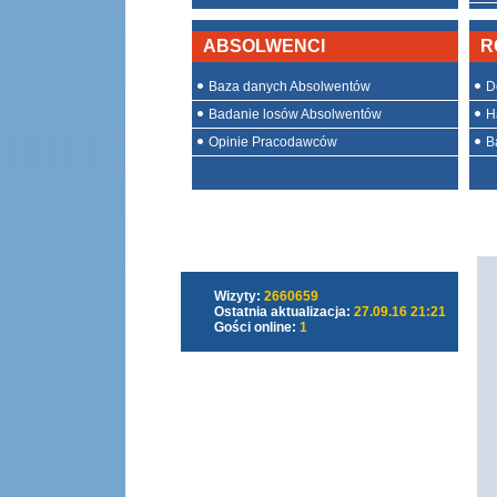
ABSOLWENCI
R
Baza danych Absolwentów
D
Badanie losów Absolwentów
H
Opinie Pracodawców
Ba
Wizyty:
2660659
Ostatnia aktualizacja:
27.09.16 21:21
Gości online:
1