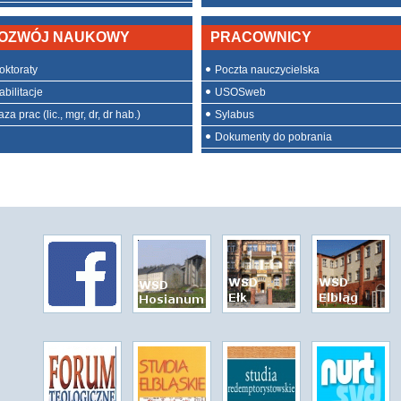
OZWÓJ NAUKOWY
PRACOWNICY
oktoraty
Poczta nauczycielska
abilitacje
USOSweb
za prac (lic., mgr, dr, dr hab.)
Sylabus
Dokumenty do pobrania