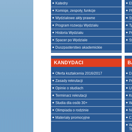
Katedry
E
Komisje, zespoły, funkcje
P
Wydziałowe akty prawne
S
Program rozwoju Wydziału
T
Historia Wydziału
P
Spacer po Wydziale
S
Duszpasterstwo akademickie
KANDYDACI
B
Oferta kształcenia 2016/2017
D
Zasady rekrutacji
P
Opinie o studiach
U
Terminarz rekrutacji
K
Studia dla osób 30+
W
Olimpiada o rodzinie
N
Materiały promocyjne
C
W
T