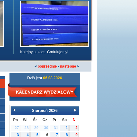
Kolejny sukces. Gratulujemy!
<
poprzednie
-
następne
>
Dziś jest
06.08.2026
Sierpień
2026
Pn
Wt
Śr
Cz
Pt
So
N
27
28
29
30
31
1
2
3
4
5
6
7
8
9