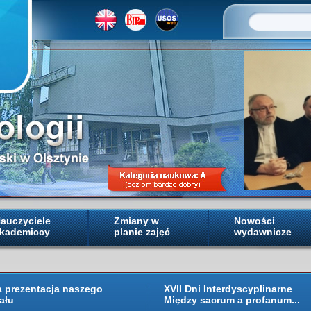
auczyciele
Zmiany w
Nowości
kademiccy
planie zajęć
wydawnicze
a prezentacja naszego
XVII Dni Interdyscyplinarne
ału
Między sacrum a profanum...