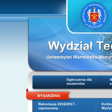
Ogłoszenia dla
N
studentów
a
Rekrutacja 2016/2017 -
Krótk
zapraszamy
Wydzi