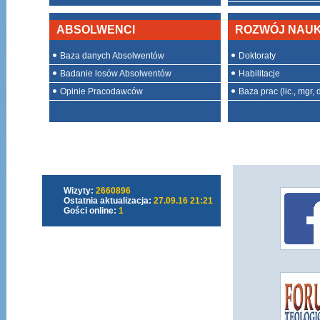
ABSOLWENCI
ROZWÓJ NAU
Baza danych Absolwentów
Doktoraty
Badanie losów Absolwentów
Habilitacje
Opinie Pracodawców
Baza prac (lic., mgr, d
Wizyty:
2660896
Ostatnia aktualizacja:
27.09.16 21:21
Gości online:
1