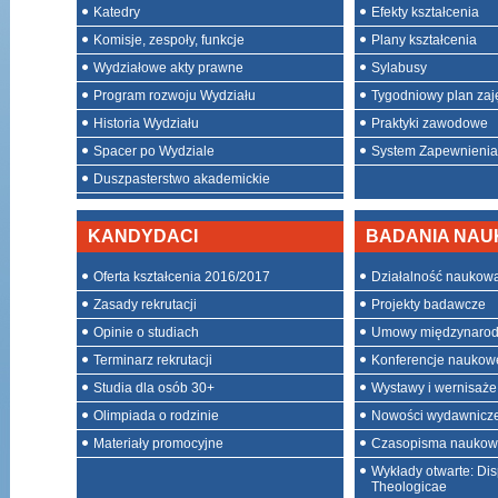
Katedry
Efekty kształcenia
Komisje, zespoły, funkcje
Plany kształcenia
Wydziałowe akty prawne
Sylabusy
Program rozwoju Wydziału
Tygodniowy plan zaj
Historia Wydziału
Praktyki zawodowe
Spacer po Wydziale
System Zapewnienia 
Duszpasterstwo akademickie
KANDYDACI
BADANIA NA
Oferta kształcenia 2016/2017
Działalność naukow
Zasady rekrutacji
Projekty badawcze
Opinie o studiach
Umowy międzynaro
Terminarz rekrutacji
Konferencje naukow
Studia dla osób 30+
Wystawy i wernisaże
Olimpiada o rodzinie
Nowości wydawnicz
Materiały promocyjne
Czasopisma nauko
Wykłady otwarte: Dis
Theologicae