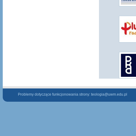
Problemy dotyczące funkcjonowania strony:
teologia@uwm.edu.pl