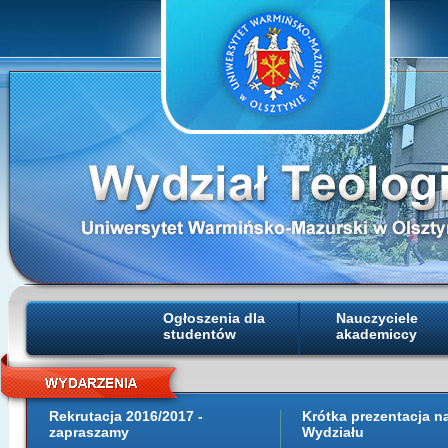
Ogłoszenia dla
Nauczyciele
studentów
akademiccy
Rekrutacja 2016/2017 -
Krótka prezentacja 
zapraszamy
Wydziału