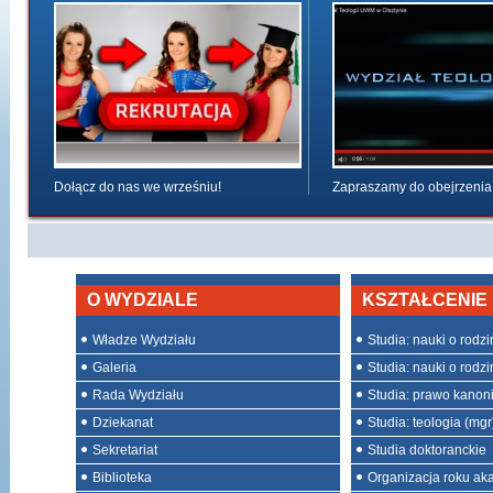
Dołącz do nas we wrześniu!
Zapraszamy do obejrzenia
O WYDZIALE
KSZTAŁCENIE
Władze Wydziału
Studia: nauki o rodzini
Galeria
Studia: nauki o rodzin
Rada Wydziału
Studia: prawo kanon
Dziekanat
Studia: teologia (mgr
Sekretariat
Studia doktoranckie
Biblioteka
Organizacja roku ak