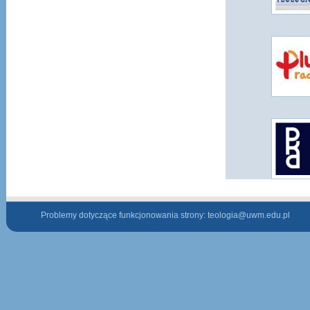
Problemy dotyczące funkcjonowania strony:
teologia@uwm.edu.pl