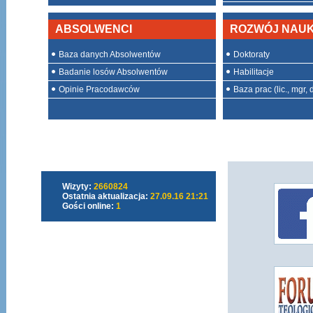
ABSOLWENCI
ROZWÓJ NAU
Baza danych Absolwentów
Doktoraty
Badanie losów Absolwentów
Habilitacje
Opinie Pracodawców
Baza prac (lic., mgr, d
Wizyty:
2660824
Ostatnia aktualizacja:
27.09.16 21:21
Gości online:
1