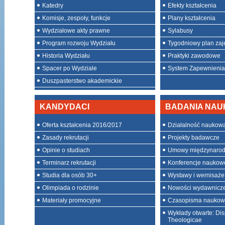
Katedry
Efekty kształcenia
Komisje, zespoły, funkcje
Plany kształcenia
Wydziałowe akty prawne
Sylabusy
Program rozwoju Wydziału
Tygodniowy plan zaj
Historia Wydziału
Praktyki zawodowe
Spacer po Wydziale
System Zapewnienia 
Duszpasterstwo akademickie
KANDYDACI
BADANIA NA
Oferta kształcenia 2016/2017
Działalność naukow
Zasady rekrutacji
Projekty badawcze
Opinie o studiach
Umowy międzynaro
Terminarz rekrutacji
Konferencje naukow
Studia dla osób 30+
Wystawy i wernisaże
Olimpiada o rodzinie
Nowości wydawnicz
Materiały promocyjne
Czasopisma nauko
Wykłady otwarte: Dis
Theologicae