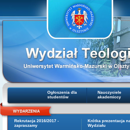
Ogłoszenia dla
Nauczyciele
studentów
akademiccy
Rekrutacja 2016/2017 -
Krótka prezentacja 
zapraszamy
Wydziału