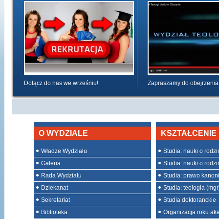
Dołącz do nas we wrześniu!
Zapraszamy do obejrzenia
O WYDZIALE
KSZTAŁCENIE
Władze Wydziału
Studia: nauki o rodzini
Galeria
Studia: nauki o rodzin
Rada Wydziału
Studia: prawo kanon
Dziekanat
Studia: teologia (mgr
Sekretariat
Studia doktoranckie
Biblioteka
Organizacja roku ak