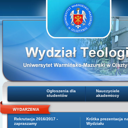
Ogłoszenia dla
Nauczyciele
studentów
akademiccy
Rekrutacja 2016/2017 -
Krótka prezentacja 
zapraszamy
Wydziału