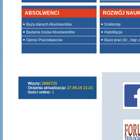
ABSOLWENCI
ROZWÓJ NAU
Baza danych Absolwentów
Doktoraty
Badanie losów Absolwentów
Habilitacje
Opinie Pracodawców
Baza prac (lic., mgr, d
Wizyty:
2660725
Ostatnia aktualizacja:
27.09.16 21:21
Gości online:
1