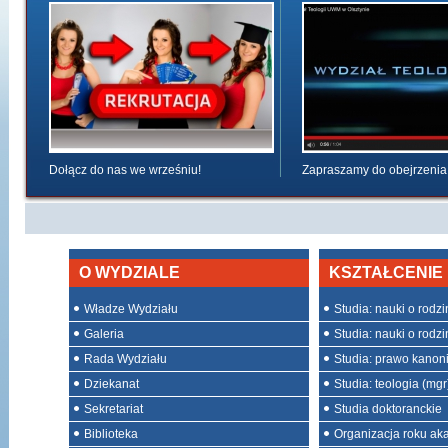
Dołącz do nas we wrześniu!
Zapraszamy do obejrzenia
O WYDZIALE
KSZTAŁCENIE
Władze Wydziału
Studia: nauki o rodzini
Galeria
Studia: nauki o rodzin
Rada Wydziału
Studia: prawo kanon
Dziekanat
Studia: teologia (mgr
Sekretariat
Studia doktoranckie
Biblioteka
Organizacja roku ak