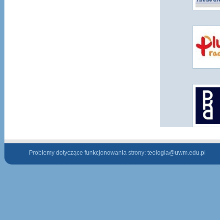
Problemy dotyczące funkcjonowania strony:
teologia@uwm.edu.pl