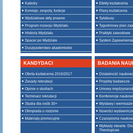
Katedry
Efekty kształcenia
Komisje, zespoły, funkcje
Plany kształcenia
Wydziałowe akty prawne
Sylabusy
Program rozwoju Wydziału
Tygodniowy plan zaj
Historia Wydziału
Praktyki zawodowe
Spacer po Wydziale
System Zapewnienia 
Duszpasterstwo akademickie
KANDYDACI
BADANIA NA
Oferta kształcenia 2016/2017
Działalność naukow
Zasady rekrutacji
Projekty badawcze
Opinie o studiach
Umowy międzynaro
Terminarz rekrutacji
Konferencje naukow
Studia dla osób 30+
Wystawy i wernisaże
Olimpiada o rodzinie
Nowości wydawnicz
Materiały promocyjne
Czasopisma nauko
Wykłady otwarte: Dis
Theologicae