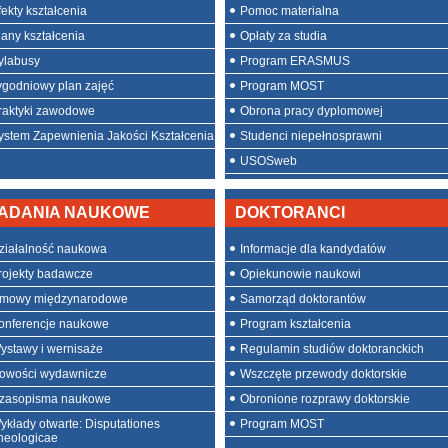
fekty kształcenia
Pomoc materialna
lany kształcenia
Opłaty za studia
ylabusy
Program ERASMUS
ygodniowy plan zajęć
Program MOST
raktyki zawodowe
Obrona pracy dyplomowej
ystem Zapewnienia Jakości Kształcenia
Studenci niepełnosprawni
USOSweb
ADANIA NAUKOWE
DOKTORANCI
ziałalność naukowa
Informacje dla kandydatów
rojekty badawcze
Opiekunowie naukowi
mowy międzynarodowe
Samorząd doktorantów
onferencje naukowe
Program kształcenia
ystawy i wernisaże
Regulamin studiów doktoranckich
owości wydawnicze
Wszczęte przewody doktorskie
zasopisma naukowe
Obronione rozprawy doktorskie
ykłady otwarte: Disputationes
Program MOST
heologicae