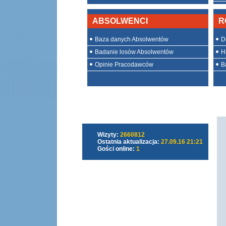
ABSOLWENCI
R
Baza danych Absolwentów
D
Badanie losów Absolwentów
H
Opinie Pracodawców
Ba
Wizyty:
2660812
Ostatnia aktualizacja:
27.09.16 21:21
Gości online:
1