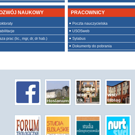
OZWÓJ NAUKOWY
PRACOWNICY
oktoraty
Poczta nauczycielska
abilitacje
USOSweb
za prac (lic., mgr, dr, dr hab.)
Sylabus
Dokumenty do pobrania