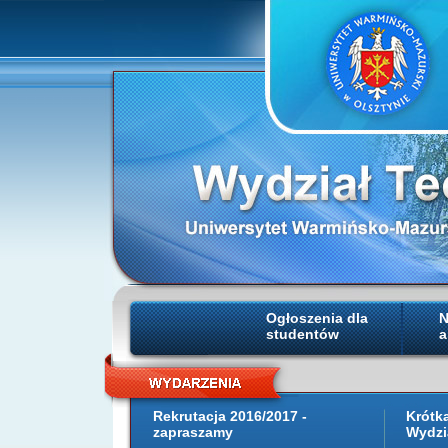
Ogłoszenia dla
N
studentów
a
Rekrutacja 2016/2017 -
Krótk
zapraszamy
Wydzi