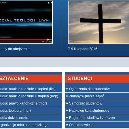
amy do obejrzenia
7-9 listopada 2016
SZTAŁCENIE
STUDENCI
udia: nauki o rodzinie I stopień (lic.)
Ogłoszenia dla studentów
udia: nauki o rodzinie II stopień (mgr)
Zmiany w planie zajęć
tudia: prawo kanoniczne (mgr)
Samorząd studentów
tudia: teologia (mgr)
Naukowe koła studenckie
tudia doktoranckie
Regulamin studiów i zaliczeń
rganizacja roku akademickiego
Opiekunowie lat