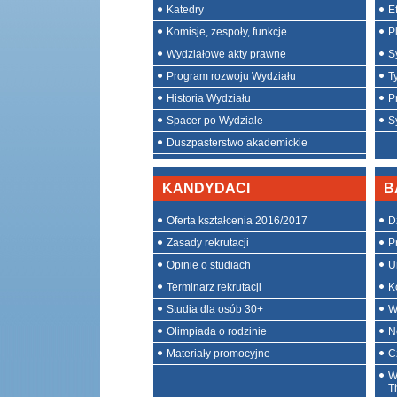
Katedry
E
Komisje, zespoły, funkcje
P
Wydziałowe akty prawne
S
Program rozwoju Wydziału
T
Historia Wydziału
P
Spacer po Wydziale
S
Duszpasterstwo akademickie
KANDYDACI
B
Oferta kształcenia 2016/2017
D
Zasady rekrutacji
P
Opinie o studiach
U
Terminarz rekrutacji
K
Studia dla osób 30+
W
Olimpiada o rodzinie
N
Materiały promocyjne
C
W
T