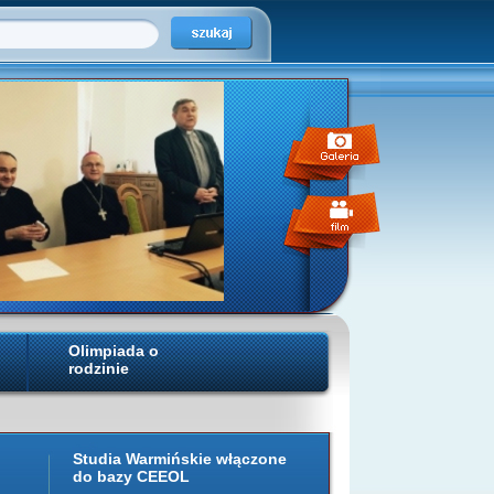
Olimpiada o
rodzinie
Studia Warmińskie włączone
do bazy CEEOL