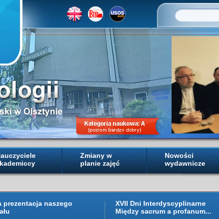
auczyciele
Zmiany w
Nowości
kademiccy
planie zajęć
wydawnicze
a prezentacja naszego
XVII Dni Interdyscyplinarne
ału
Między sacrum a profanum...