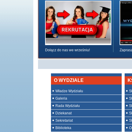
Dołącz do nas we wrześniu!
Zaprasz
O WYDZIALE
K
Władze Wydziału
St
Galeria
St
Rada Wydziału
S
Dziekanat
S
Sekretariat
S
Biblioteka
O