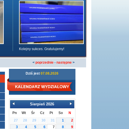
Kolejny sukces. Gratulujemy!
<
poprzednie
-
następne
>
Dziś jest
07.08.2026
Sierpień
2026
Pn
Wt
Śr
Cz
Pt
So
N
27
28
29
30
31
1
2
3
4
5
6
7
8
9