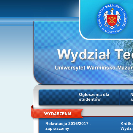
Ogłoszenia dla
N
studentów
a
Rekrutacja 2016/2017 -
Krótk
zapraszamy
Wydzi