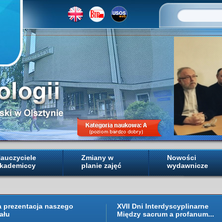
auczyciele
Zmiany w
Nowości
kademiccy
planie zajęć
wydawnicze
a prezentacja naszego
XVII Dni Interdyscyplinarne
ału
Między sacrum a profanum...