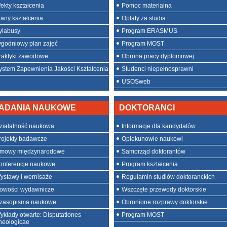
fekty kształcenia
Pomoc materialna
lany kształcenia
Opłaty za studia
ylabusy
Program ERASMUS
ygodniowy plan zajęć
Program MOST
raktyki zawodowe
Obrona pracy dyplomowej
ystem Zapewnienia Jakości Kształcenia
Studenci niepełnosprawni
USOSweb
ADANIA NAUKOWE
DOKTORANCI
ziałalność naukowa
Informacje dla kandydatów
rojekty badawcze
Opiekunowie naukowi
mowy międzynarodowe
Samorząd doktorantów
onferencje naukowe
Program kształcenia
ystawy i wernisaże
Regulamin studiów doktoranckich
owości wydawnicze
Wszczęte przewody doktorskie
zasopisma naukowe
Obronione rozprawy doktorskie
ykłady otwarte: Disputationes
Program MOST
heologicae