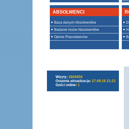
ABSOLWENCI
R
Baza danych Absolwentów
D
Badanie losów Absolwentów
H
Opinie Pracodawców
Ba
Wizyty:
2660850
Ostatnia aktualizacja:
27.09.16 21:21
Gości online:
1