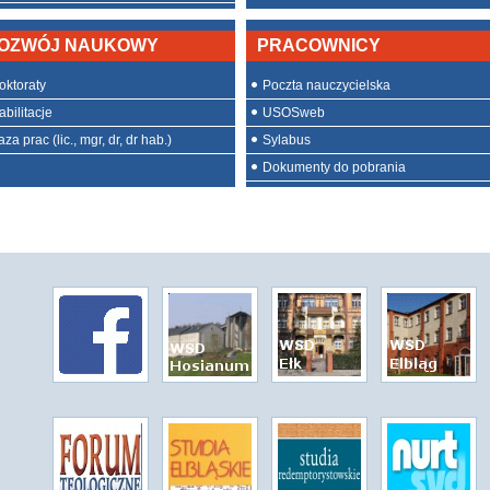
OZWÓJ NAUKOWY
PRACOWNICY
oktoraty
Poczta nauczycielska
abilitacje
USOSweb
za prac (lic., mgr, dr, dr hab.)
Sylabus
Dokumenty do pobrania