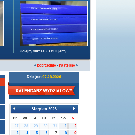
Kolejny sukces. Gratulujemy!
<
poprzednie
-
następne
>
Dziś jest
07.08.2026
Sierpień
2026
Pn
Wt
Śr
Cz
Pt
So
N
27
28
29
30
31
1
2
3
4
5
6
7
8
9