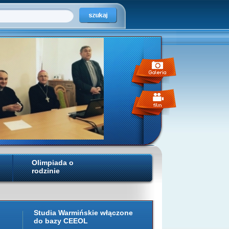
Olimpiada o
rodzinie
Studia Warmińskie włączone
do bazy CEEOL