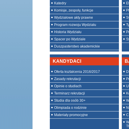
Katedry
E
Komisje, zespoły, funkcje
P
Wydziałowe akty prawne
S
Program rozwoju Wydziału
T
Historia Wydziału
P
Spacer po Wydziale
S
Duszpasterstwo akademickie
KANDYDACI
B
Oferta kształcenia 2016/2017
D
Zasady rekrutacji
P
Opinie o studiach
U
Terminarz rekrutacji
K
Studia dla osób 30+
W
Olimpiada o rodzinie
N
Materiały promocyjne
C
W
T