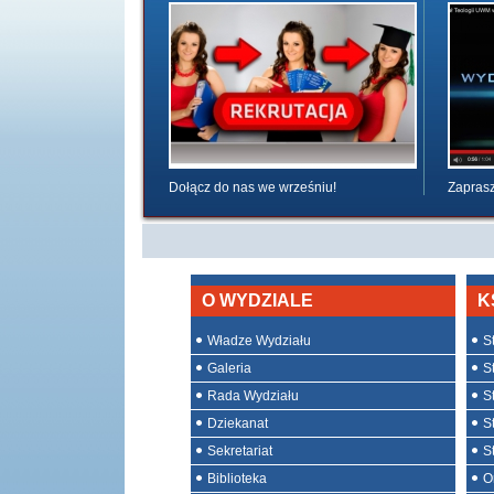
Dołącz do nas we wrześniu!
Zaprasz
O WYDZIALE
K
Władze Wydziału
St
Galeria
St
Rada Wydziału
S
Dziekanat
S
Sekretariat
S
Biblioteka
O