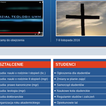
amy do obejrzenia
7-9 listopada 2016
SZTAŁCENIE
STUDENCI
udia: nauki o rodzinie I stopień (lic.)
Ogłoszenia dla studentów
udia: nauki o rodzinie II stopień (mgr)
Zmiany w planie zajęć
tudia: prawo kanoniczne (mgr)
Samorząd studentów
tudia: teologia (mgr)
Naukowe koła studenckie
tudia doktoranckie
Regulamin studiów i zaliczeń
rganizacja roku akademickiego
Opiekunowie lat