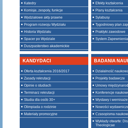
Katedry
Efekty kształcenia
Komisje, zespoły, funkcje
Plany kształcenia
Wydziałowe akty prawne
Sylabusy
Program rozwoju Wydziału
Tygodniowy plan zaj
Historia Wydziału
Praktyki zawodowe
Spacer po Wydziale
System Zapewnienia 
Duszpasterstwo akademickie
KANDYDACI
BADANIA NA
Oferta kształcenia 2016/2017
Działalność naukow
Zasady rekrutacji
Projekty badawcze
Opinie o studiach
Umowy międzynaro
Terminarz rekrutacji
Konferencje naukow
Studia dla osób 30+
Wystawy i wernisaże
Olimpiada o rodzinie
Nowości wydawnicz
Materiały promocyjne
Czasopisma nauko
Wykłady otwarte: Dis
Theologicae