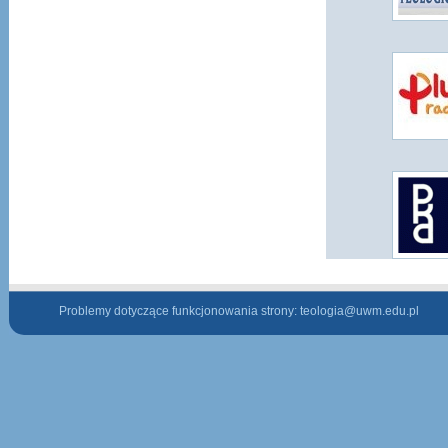
Problemy dotyczące funkcjonowania strony:
teologia@uwm.edu.pl