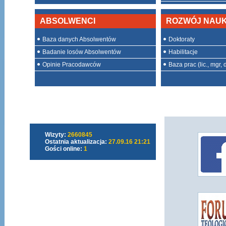
ABSOLWENCI
ROZWÓJ NAU
Baza danych Absolwentów
Doktoraty
Badanie losów Absolwentów
Habilitacje
Opinie Pracodawców
Baza prac (lic., mgr, d
Wizyty:
2660845
Ostatnia aktualizacja:
27.09.16 21:21
Gości online:
1