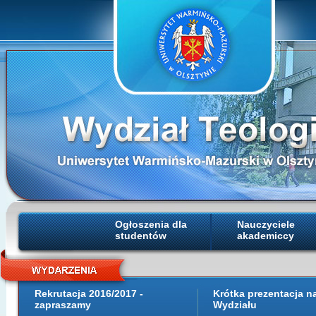
Ogłoszenia dla
Nauczyciele
studentów
akademiccy
Rekrutacja 2016/2017 -
Krótka prezentacja 
zapraszamy
Wydziału