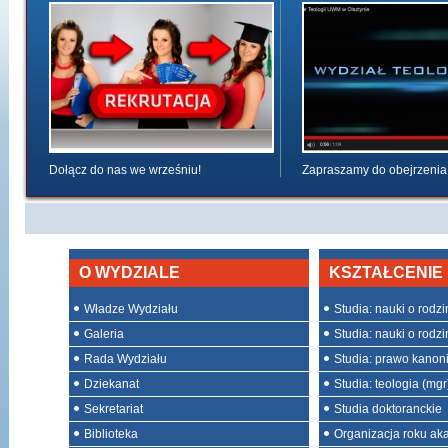
Dołącz do nas we wrześniu!
Zapraszamy do obejrzenia
O WYDZIALE
KSZTAŁCENIE
Władze Wydziału
Studia: nauki o rodzini
Galeria
Studia: nauki o rodzin
Rada Wydziału
Studia: prawo kanon
Dziekanat
Studia: teologia (mgr
Sekretariat
Studia doktoranckie
Biblioteka
Organizacja roku ak