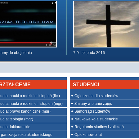
amy do obejrzenia
7-9 listopada 2016
SZTAŁCENIE
STUDENCI
udia: nauki o rodzinie I stopień (lic.)
Ogłoszenia dla studentów
udia: nauki o rodzinie II stopień (mgr)
Zmiany w planie zajęć
tudia: prawo kanoniczne (mgr)
Samorząd studentów
tudia: teologia (mgr)
Naukowe koła studenckie
tudia doktoranckie
Regulamin studiów i zaliczeń
rganizacja roku akademickiego
Opiekunowie lat