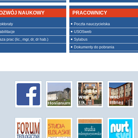
OZWÓJ NAUKOWY
PRACOWNICY
oktoraty
Poczta nauczycielska
abilitacje
USOSweb
za prac (lic., mgr, dr, dr hab.)
Sylabus
Dokumenty do pobrania