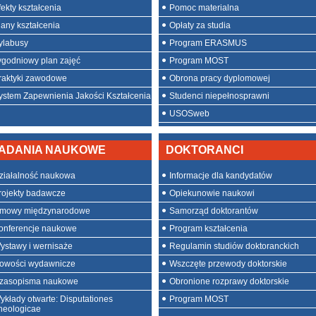
fekty kształcenia
Pomoc materialna
lany kształcenia
Opłaty za studia
ylabusy
Program ERASMUS
ygodniowy plan zajęć
Program MOST
raktyki zawodowe
Obrona pracy dyplomowej
ystem Zapewnienia Jakości Kształcenia
Studenci niepełnosprawni
USOSweb
ADANIA NAUKOWE
DOKTORANCI
ziałalność naukowa
Informacje dla kandydatów
rojekty badawcze
Opiekunowie naukowi
mowy międzynarodowe
Samorząd doktorantów
onferencje naukowe
Program kształcenia
ystawy i wernisaże
Regulamin studiów doktoranckich
owości wydawnicze
Wszczęte przewody doktorskie
zasopisma naukowe
Obronione rozprawy doktorskie
ykłady otwarte: Disputationes
Program MOST
heologicae