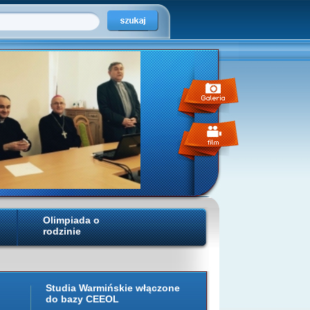
Olimpiada o
rodzinie
Studia Warmińskie włączone
do bazy CEEOL