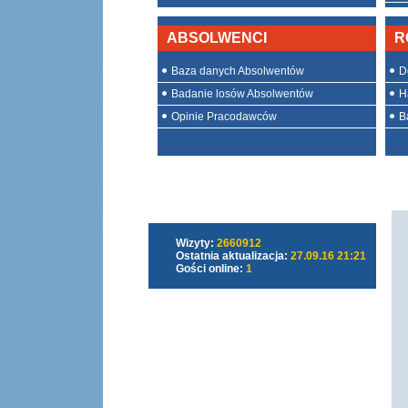
ABSOLWENCI
R
Baza danych Absolwentów
D
Badanie losów Absolwentów
H
Opinie Pracodawców
Ba
Wizyty:
2660912
Ostatnia aktualizacja:
27.09.16 21:21
Gości online:
1