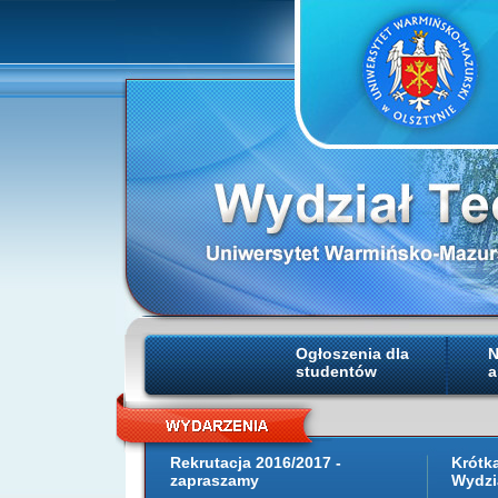
Ogłoszenia dla
N
studentów
a
Rekrutacja 2016/2017 -
Krótk
zapraszamy
Wydzi