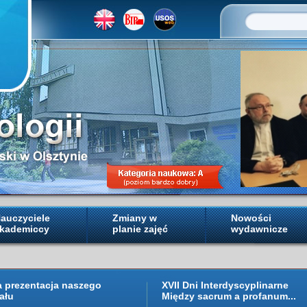
auczyciele
Zmiany w
Nowości
kademiccy
planie zajęć
wydawnicze
a prezentacja naszego
XVII Dni Interdyscyplinarne
ału
Między sacrum a profanum...