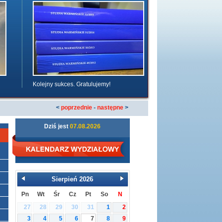
Kolejny sukces. Gratulujemy!
<
poprzednie
-
następne
>
Dziś jest
07.08.2026
Sierpień
2026
Pn
Wt
Śr
Cz
Pt
So
N
27
28
29
30
31
1
2
3
4
5
6
7
8
9