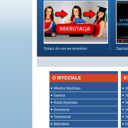
Dołącz do nas we wrześniu!
Zaprasz
O WYDZIALE
K
Władze Wydziału
St
Galeria
St
Rada Wydziału
S
Dziekanat
S
Sekretariat
S
Biblioteka
O