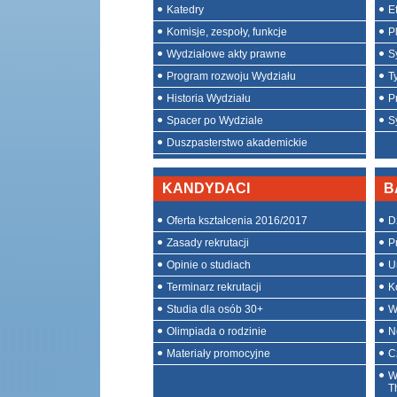
Katedry
E
Komisje, zespoły, funkcje
P
Wydziałowe akty prawne
S
Program rozwoju Wydziału
T
Historia Wydziału
P
Spacer po Wydziale
S
Duszpasterstwo akademickie
KANDYDACI
B
Oferta kształcenia 2016/2017
D
Zasady rekrutacji
P
Opinie o studiach
U
Terminarz rekrutacji
K
Studia dla osób 30+
W
Olimpiada o rodzinie
N
Materiały promocyjne
C
W
T