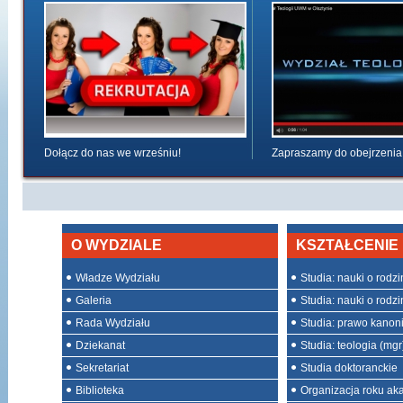
Dołącz do nas we wrześniu!
Zapraszamy do obejrzenia
O WYDZIALE
KSZTAŁCENIE
Władze Wydziału
Studia: nauki o rodzini
Galeria
Studia: nauki o rodzin
Rada Wydziału
Studia: prawo kanon
Dziekanat
Studia: teologia (mgr
Sekretariat
Studia doktoranckie
Biblioteka
Organizacja roku ak