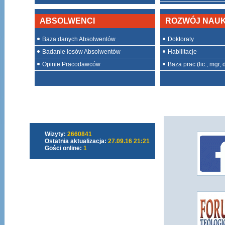
ABSOLWENCI
ROZWÓJ NAU
Baza danych Absolwentów
Doktoraty
Badanie losów Absolwentów
Habilitacje
Opinie Pracodawców
Baza prac (lic., mgr, d
Wizyty:
2660841
Ostatnia aktualizacja:
27.09.16 21:21
Gości online:
1