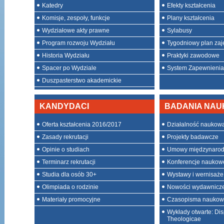
Katedry
Efekty kształcenia
Komisje, zespoły, funkcje
Plany kształcenia
Wydziałowe akty prawne
Sylabusy
Program rozwoju Wydziału
Tygodniowy plan zaj
Historia Wydziału
Praktyki zawodowe
Spacer po Wydziale
System Zapewnienia 
Duszpasterstwo akademickie
KANDYDACI
BADANIA NA
Oferta kształcenia 2016/2017
Działalność naukow
Zasady rekrutacji
Projekty badawcze
Opinie o studiach
Umowy międzynaro
Terminarz rekrutacji
Konferencje naukow
Studia dla osób 30+
Wystawy i wernisaże
Olimpiada o rodzinie
Nowości wydawnicz
Materiały promocyjne
Czasopisma nauko
Wykłady otwarte: Dis
Theologicae