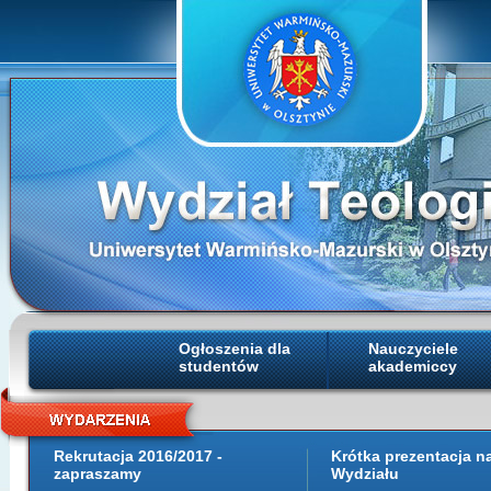
Ogłoszenia dla
Nauczyciele
studentów
akademiccy
Rekrutacja 2016/2017 -
Krótka prezentacja 
zapraszamy
Wydziału