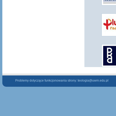
Problemy dotyczące funkcjonowania strony:
teologia@uwm.edu.pl