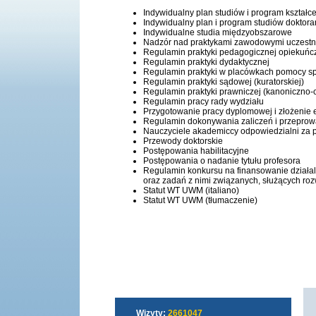
Indywidualny plan studiów i program kształc
Indywidualny plan i program studiów doktora
Indywidualne studia międzyobszarowe
Nadzór nad praktykami zawodowymi uczestni
Regulamin praktyki pedagogicznej opiekuń
Regulamin praktyki dydaktycznej
Regulamin praktyki w placówkach pomocy sp
Regulamin praktyki sądowej (kuratorskiej)
Regulamin praktyki prawniczej (kanoniczno-c
Regulamin pracy rady wydziału
Przygotowanie pracy dyplomowej i złożeni
Regulamin dokonywania zaliczeń i przepro
Nauczyciele akademiccy odpowiedzialni za 
Przewody doktorskie
Postępowania habilitacyjne
Postępowania o nadanie tytułu profesora
Regulamin konkursu na finansowanie działa
oraz zadań z nimi związanych, służących ro
Statut WT UWM (italiano)
Statut WT UWM (tłumaczenie)
Wizyty:
2661047