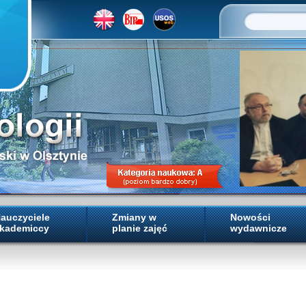
auczyciele
Zmiany w
Nowości
kademiccy
planie zajęć
wydawnicze