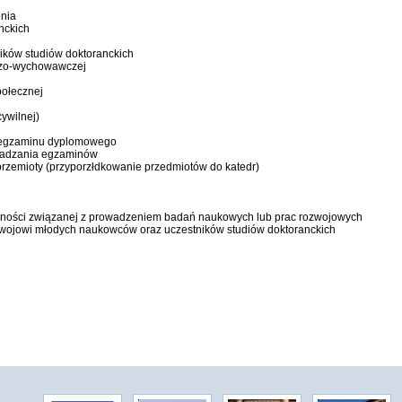
enia
nckich
ków studiów doktoranckich
czo-wychowawczej
ołecznej
ywilnej)
e egzaminu dyplomowego
wadzania egzaminó
w
przemioty (przyporzłdkowanie przedmiotów do katedr)
lności związanej z prowadzeniem badań naukowych lub prac rozwojowych
zwojowi młodych naukowców oraz uczestników studiów doktoranckich