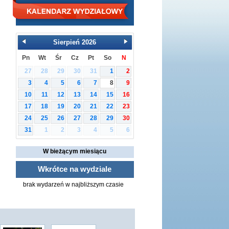
Sierpień
2026
Pn
Wt
Śr
Cz
Pt
So
N
27
28
29
30
31
1
2
3
4
5
6
7
8
9
10
11
12
13
14
15
16
17
18
19
20
21
22
23
24
25
26
27
28
29
30
1
2
3
4
5
6
31
W bieżącym miesiącu
Wkrótce na wydziale
brak wydarzeń w najbliższym czasie