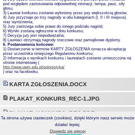
pod względem zastosowania odpowiedniej intonacji, tempa, pauz, siły
głosu;
3) Laureat konkursu zostanie wyłoniony przez jury większością głosów;
4) Jury przyznaje po trzy nagrody w obu kategoriach (I, II i III miejsce),
oraz wyróżnienia;
5) Jury zastrzega sobie prawo do innego podziału nagród;
6) Wyniki zostaną ogłoszone w dniu konkursu;
7) Decyzja jury jest niepodważalna;
8) Laureaci otrzymają nagrody rzeczowe oraz pamiątkowe dyplomy.
6. Postanowienia końcowe:
1) Dostarczenie w terminie KARTY ZGŁOSZENIA oznacza akceptację
przez uczestnika niniejszego
Regulaminu konkursu
;
2) Informacja o wynikach konkursu i laureatach zostanie umieszczona na
stronie internetowej (
http://www.uwm.edu.pl/polonistyka/
) oraz na facebooku.
KARTA ZGŁOSZENIA.DOCX
PLAKAT_KONKURS_REC-1.JPG
PLAKAT_KONKURS_REC.PDF
Ta strona używa ciasteczek (cookies), dzięki którym nasz serwis może
działać lepiej.
<<< p o w r ó t
Dowiedz się więcej
PRZEŁĄCZ NA WERSJĘ DESKTOPOWĄ