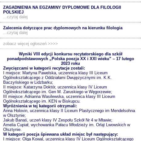
ZAGADNIENIA NA EGZAMINY DYPLOMOWE DLA FILOLOGII
POLSKIEJ
...czytaj dalej
Zalecenia dotyczące prac dyplomowych na kierunku filologia
...czytaj dalej
zobacz więcej ogłoszeń >>>>
Wyniki VIII edycji konkursu recytatorskiego dla szkół
ponadpodstawowych „Polska poezja XX i XXI wieku” – 17 lutego
2023 roku
Zwycięzcami w kategorii recytacje zostali:
I miejsce: Martyna Pawelska, uczennica klasy III Liceum
Ogólnokształcącego z Oddziałami Dwujęzycznymi im. K.K.
Baczyńskiego w Lidzbarku;
II miejsce: Katarzyna Doktór, uczennica klasy IV Liceum
Ogólnokształcącego im. Gen M. Zaruskiego w Węgorzewie;
III miejsce: Adrianna Wasilewska, uczennica klasy III Liceum
Ogólnokształcącego im. KEN w Biskupcu.
Wyróżnienia w tej kategorii otrzymali:
Anna Holovin, uczennica klasy II Liceum Plastycznego im Mendelsohna
w Olsztynie;
Jakub Banaś, uczeń klasy IV Zespołu Szkół Nr 4 w Mławie;
Amelia Cupiał, wychowanka Pałacu Młodzieży im. Orląt Lwowskich w
Olsztynie.
W kategorii poezja śpiewana układ miejsc był następujący:
I miejsce: Olga Kowal, uczennica klasy IV Liceum Ogólnokształcącego