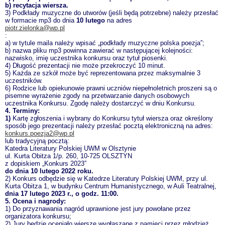
b) recytacja wiersza.
3) Podkłady muzyczne do utworów (jeśli będą potrzebne) należy przesłać
w formacie mp3 do dnia
10 lutego
na adres
piotr.zielonka@wp.pl
:
a) w tytule maila należy wpisać „podkłady muzyczne polska poezja”;
b) nazwa pliku mp3 powinna zawierać w następującej kolejności:
nazwisko, imię uczestnika konkursu oraz tytuł piosenki.
4) Długość prezentacji nie może przekroczyć 10 minut.
5) Każda ze szkół może być reprezentowana przez maksymalnie 3
uczestników.
6) Rodzice lub opiekunowie prawni uczniów niepełnoletnich proszeni są o
pisemne wyrażenie zgody na przetwarzanie danych osobowych
uczestnika Konkursu. Zgodę należy dostarczyć w dniu Konkursu.
4. Terminy:
1)
Kartę zgłoszenia i wybrany do Konkursu tytuł wiersza oraz określony
sposób jego prezentacji należy przesłać pocztą elektroniczną na adres:
konkurs.poezja2@wp.pl
lub tradycyjną pocztą:
Katedra Literatury Polskiej UWM w Olsztynie
ul. Kurta Obitza 1/p. 260, 10-725 OLSZTYN
z dopiskiem „Konkurs 2023”
do dnia 10 lutego 2022 roku.
2) Konkurs odbędzie się w Katedrze Literatury Polskiej UWM, przy ul.
Kurta Obitza 1, w budynku Centrum Humanistycznego, w Auli Teatralnej,
dnia 17 lutego 2023 r., o godz. 11:00
.
5. Ocena i nagrody:
1) Do przyznawania nagród uprawnione jest jury powołane przez
organizatora konkursu;
2) Jury będzie oceniało wiersze wygłaszane z pamięci przez młodzież