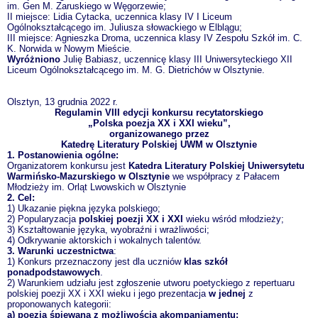
im. Gen M. Zaruskiego w Węgorzewie;
II miejsce: Lidia Cytacka, uczennica klasy IV I Liceum
Ogólnokształcącego im. Juliusza słowackiego w Elblągu;
III miejsce: Agnieszka Droma, uczennica klasy IV Zespołu Szkół im. C.
K. Norwida w Nowym Mieście.
Wyróżniono
Julię Babiasz, uczennicę klasy III Uniwersyteckiego XII
Liceum Ogólnokształcącego im. M. G. Dietrichów w Olsztynie.
Olsztyn, 13 grudnia 2022 r.
Regulamin VIII edycji konkursu recytatorskiego
„Polska poezja XX i XXI wieku”,
organizowanego przez
Katedrę Literatury Polskiej UWM w Olsztynie
1. Postanowienia ogólne:
Organizatorem konkursu jest
Katedra Literatury Polskiej Uniwersytetu
Warmińsko-Mazurskiego w Olsztynie
we współpracy z Pałacem
Młodzieży im. Orląt Lwowskich w Olsztynie
2. Cel:
1) Ukazanie piękna języka polskiego;
2) Popularyzacja
polskiej poezji XX i XXI
wieku wśród młodzieży;
3) Kształtowanie języka, wyobraźni i wrażliwości;
4) Odkrywanie aktorskich i wokalnych talentów.
3. Warunki uczestnictwa
:
1) Konkurs przeznaczony jest dla uczniów
klas szkół
ponadpodstawowych
.
2) Warunkiem udziału jest zgłoszenie utworu poetyckiego z repertuaru
polskiej poezji XX i XXI wieku i jego prezentacja
w jednej
z
proponowanych kategorii:
a) poezja śpiewana z możliwością akompaniamentu;