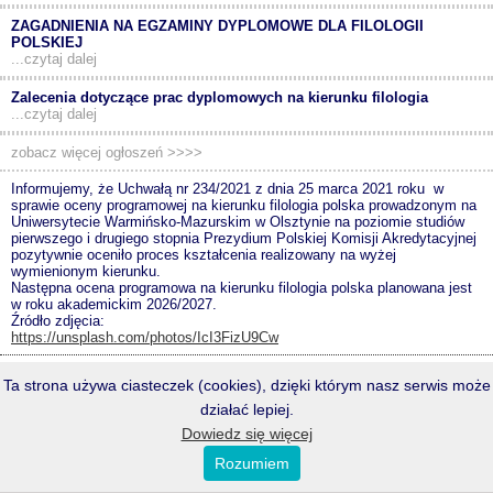
ZAGADNIENIA NA EGZAMINY DYPLOMOWE DLA FILOLOGII
POLSKIEJ
...czytaj dalej
Zalecenia dotyczące prac dyplomowych na kierunku filologia
...czytaj dalej
zobacz więcej ogłoszeń >>>>
Informujemy, że Uchwałą nr 234/2021 z dnia 25 marca 2021 roku w
sprawie oceny programowej na kierunku filologia polska prowadzonym na
Uniwersytecie Warmińsko-Mazurskim w Olsztynie na poziomie studiów
pierwszego i drugiego stopnia Prezydium Polskiej Komisji Akredytacyjnej
pozytywnie oceniło proces kształcenia realizowany na wyżej
wymienionym kierunku.
Następna ocena programowa na kierunku filologia polska planowana jest
w roku akademickim 2026/2027.
Źródło zdjęcia:
https://unsplash.com/photos/IcI3FizU9Cw
<<< p o w r ó t
Ta strona używa ciasteczek (cookies), dzięki którym nasz serwis może
PRZEŁĄCZ NA WERSJĘ DESKTOPOWĄ
działać lepiej.
Copyright © 2026 IFP UWM.
Wszelkie prawa zastrzeżone.
Dowiedz się więcej
powered by
Xmark
Rozumiem