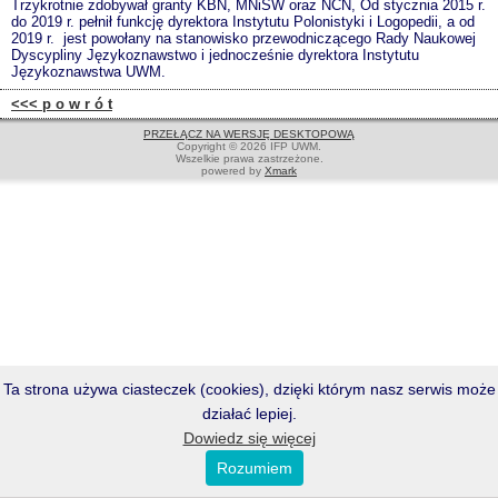
Trzykrotnie zdobywał granty KBN, MNiSW oraz NCN, Od stycznia 2015 r.
do 2019 r. pełnił funkcję dyrektora Instytutu Polonistyki i Logopedii, a od
2019 r. jest powołany na stanowisko przewodniczącego Rady Naukowej
Dyscypliny Językoznawstwo i jednocześnie dyrektora Instytutu
Językoznawstwa UWM.
<<< p o w r ó t
PRZEŁĄCZ NA WERSJĘ DESKTOPOWĄ
Copyright © 2026 IFP UWM.
Wszelkie prawa zastrzeżone.
powered by
Xmark
Ta strona używa ciasteczek (cookies), dzięki którym nasz serwis może
działać lepiej.
Dowiedz się więcej
Rozumiem