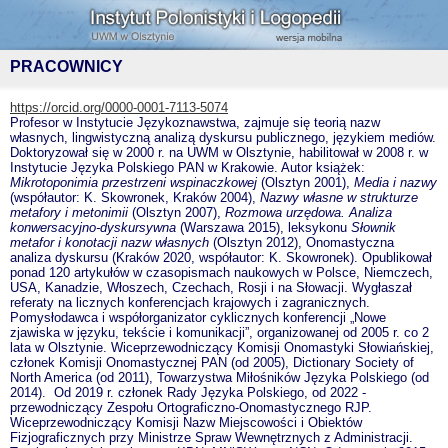
PRACOWNICY
https://orcid.org/0000-0001-7113-5074
Profesor w Instytucie Językoznawstwa, zajmuje się teorią nazw
własnych, lingwistyczną analizą dyskursu publicznego, językiem mediów.
Doktoryzował się w 2000 r. na UWM w Olsztynie, habilitował w 2008 r. w
Instytucie Języka Polskiego PAN w Krakowie. Autor książek:
Mikrotoponimia przestrzeni wspinaczkowej
(Olsztyn 2001),
Media i nazwy
(współautor: K. Skowronek, Kraków 2004),
Nazwy własne w strukturze
metafory i metonimii
(Olsztyn 2007),
Rozmowa urzędowa. Analiza
konwersacyjno-dyskursywna
(Warszawa 2015), leksykonu
Słownik
metafor i konotacji nazw własnych
(Olsztyn 2012), Onomastyczna
analiza dyskursu (Kraków 2020, współautor: K. Skowronek). Opublikował
ponad 120 artykułów w czasopismach naukowych w Polsce, Niemczech,
USA, Kanadzie, Włoszech, Czechach, Rosji i na Słowacji. Wygłaszał
referaty na licznych konferencjach krajowych i zagranicznych.
Pomysłodawca i współorganizator cyklicznych konferencji „Nowe
zjawiska w języku, tekście i komunikacji”, organizowanej od 2005 r. co 2
lata w Olsztynie. Wiceprzewodniczący Komisji Onomastyki Słowiańskiej,
członek Komisji Onomastycznej PAN (od 2005), Dictionary Society of
North America (od 2011), Towarzystwa Miłośników Języka Polskiego (od
2014). Od 2019 r. członek Rady Języka Polskiego, od 2022 -
przewodniczący Zespołu Ortograficzno-Onomastycznego RJP.
Wiceprzewodniczący Komisji Nazw Miejscowości i Obiektów
Fizjograficznych przy Ministrze Spraw Wewnętrznych z Administracji.